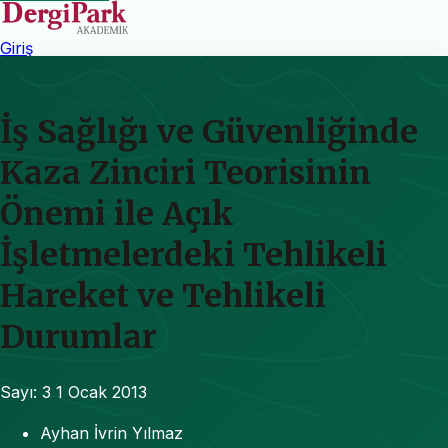
Giriş
İş Sağlığı ve Güvenliğinde
Kaza Zinciri Teorisinin
Önemi ile Açık
İşletmelerdeki Tehlikeli
Hareket ve Tehlikeli
Durumlar
Sayı: 3
1 Ocak 2013
Ayhan İvrin Yılmaz