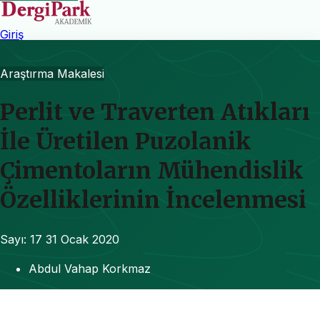
Giriş
Araştırma Makalesi
Perlit ve Traverten Atıkları
İle Üretilen Puzolanik
Çimentoların Mühendislik
Özelliklerinin İncelenmesi
Sayı: 17
31 Ocak 2020
Abdul Vahap Korkmaz