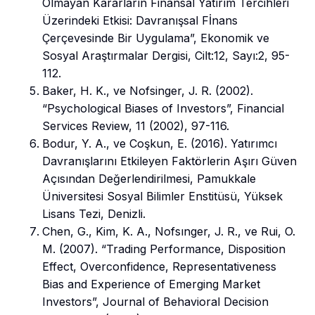
Olmayan Kararların Finansal Yatırım Tercihleri
Üzerindeki Etkisi: Davranışsal Fİnans
Çerçevesinde Bir Uygulama”, Ekonomik ve
Sosyal Araştırmalar Dergisi, Cilt:12, Sayı:2, 95-
112.
Baker, H. K., ve Nofsinger, J. R. (2002).
“Psychological Biases of Investors”, Financial
Services Review, 11 (2002), 97-116.
Bodur, Y. A., ve Coşkun, E. (2016). Yatırımcı
Davranışlarını Etkileyen Faktörlerin Aşırı Güven
Açısından Değerlendirilmesi, Pamukkale
Üniversitesi Sosyal Bilimler Enstitüsü, Yüksek
Lisans Tezi, Denizli.
Chen, G., Kim, K. A., Nofsınger, J. R., ve Rui, O.
M. (2007). “Trading Performance, Disposition
Effect, Overconfidence, Representativeness
Bias and Experience of Emerging Market
Investors”, Journal of Behavioral Decision