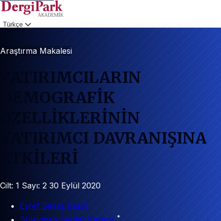
Türkçe
Giriş
Araştırma Makalesi
YATIRIMCILARIN
DEMOGRAFİK
ÖZELLİKLERİNİN
YATIRIMCI DAVRANIŞINA
ETKİLERİ
Cilt: 1
Sayı: 2
30 Eylül 2020
Eşref Savaş Başcı
*
Süleyman Serdar Karaca