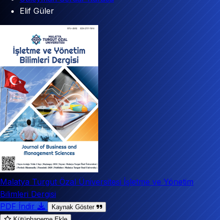
Elif Güler
Malatya Turgut Özal Üniversitesi İşletme ve Yönetim
Bilimleri Dergisi
PDF İndir
Kaynak Göster
Kütüphaneme Ekle