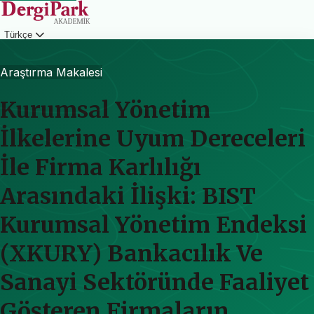
Türkçe
Giriş
Araştırma Makalesi
Kurumsal Yönetim
İlkelerine Uyum Dereceleri
İle Firma Karlılığı
Arasındaki İlişki: BIST
Kurumsal Yönetim Endeksi
(XKURY) Bankacılık Ve
Sanayi Sektöründe Faaliyet
Gösteren Firmaların