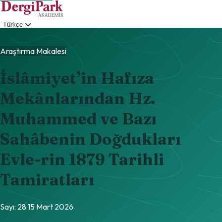
Türkçe
Giriş
Araştırma Makalesi
İslâmiyet’in Hafıza
Mekânlarından Hz.
Muhammed ve Bazı
Sahâbenin Doğdukları
Evle-rin 1879 Tarihli
Tamiratları
Sayı: 28
15 Mart 2026