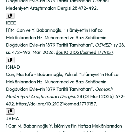
Doğdukları Evle-rin 1879 Tarihli Tamiratları. Osmanlı
Medeniyeti Araştırmaları Dergisi 28 472–492.
IEEE
[1]M. Can ve Y. Babanınoğlu, “İslâmiyet’in Hafıza
Mekânlarından Hz. Muhammed ve Bazı Sahâbenin
Doğdukları Evle-rin 1879 Tarihli Tamiratları”,
OSMED
, sy 28,
ss. 472–492, Mar. 2026,
doi: 10.21021/osmed.1779157
.
ISNAD
Can, Mustafa - Babanınoğlu, Yüksel. “İslâmiyet’in Hafıza
Mekânlarından Hz. Muhammed ve Bazı Sahâbenin
Doğdukları Evle-rin 1879 Tarihli Tamiratları”.
Osmanlı
Medeniyeti Araştırmaları Dergisi
. 28 (01 Mart 2026): 472-
492.
https://doi.org/10.21021/osmed.1779157
.
JAMA
1.Can M, Babanınoğlu Y. İslâmiyet’in Hafıza Mekânlarından