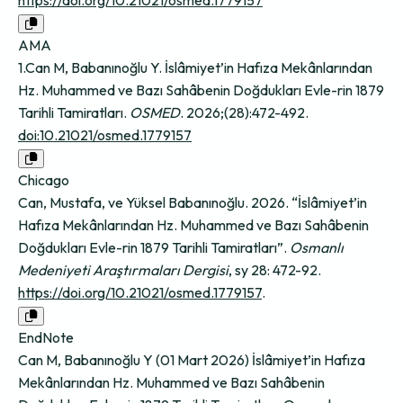
AMA
1.Can M, Babanınoğlu Y. İslâmiyet’in Hafıza Mekânlarından
Hz. Muhammed ve Bazı Sahâbenin Doğdukları Evle-rin 1879
Tarihli Tamiratları.
OSMED
. 2026;(28):472-492.
doi:10.21021/osmed.1779157
Chicago
Can, Mustafa, ve Yüksel Babanınoğlu. 2026. “İslâmiyet’in
Hafıza Mekânlarından Hz. Muhammed ve Bazı Sahâbenin
Doğdukları Evle-rin 1879 Tarihli Tamiratları”.
Osmanlı
Medeniyeti Araştırmaları Dergisi
, sy 28: 472-92.
https://doi.org/10.21021/osmed.1779157
.
EndNote
Can M, Babanınoğlu Y (01 Mart 2026) İslâmiyet’in Hafıza
Mekânlarından Hz. Muhammed ve Bazı Sahâbenin