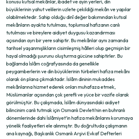
konusu kutsal mekânlar, ibadet ve ayin yerleri, din
büyüklerinin yahut velilerin uzlete çekildiği mekân ve yapılar
olabilmektedir. Sahip olduğu dinî değer bakımından kutsal
mekânların ayakta tutulması, toplumsal hafızanın canlı
tutulması ve bireylere aidiyet duygusu kazandırması
açısından ayrı bir yere sahiptir. Bu mekânlar aynı zamanda
tarihsel yaşanmışlıkların cisimleşmiş hâlleri olup geçmişin bir
hayal olmadığı şuurunu oluşturma gücüne sahiptirler. Bu
bağlamda İslâm coğrafyasında da genellikle
peygamberlerin ve din büyüklerinin türbeleri hafıza mekânı
olarak ön plana çıkmaktadır. İslâm dininin mukaddes
mekânlarına hizmet ederek onları muhafaza etmek,
Müslümanlar açısından çok şerefli ve yüce bir vazife olarak
görülmüştür. Bu çalışmada, İslâm dünyasındaki aidiyet
bilincinim canlı tutmak için Osmanlı Devleti’nin en buhranlı
dönemlerinde dahi İslâmiyet’in hafıza mekânlarını korumaya
yönelik faaliyetleri ele alınmıştır. Bu doğrultuda çalışmanın
ana kaynağı, Başkanlık Osmanlı Arşivi Evkaf Defterleri