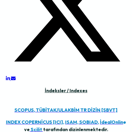
İndeksler / Indexes
SCOPUS
,
TÜBİTAK/ULAKBİM TR DİZİN [SBVT]
INDEX COPERNİCUS [ICI],
ISAM,
SOBIAD
,
İdealOnlin
e
ve
Scilit
tarafından dizinlenmektedir.