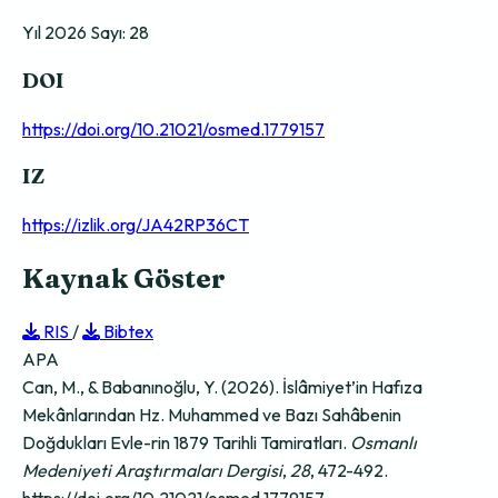
Yıl 2026 Sayı: 28
DOI
https://doi.org/10.21021/osmed.1779157
IZ
https://izlik.org/JA42RP36CT
Kaynak Göster
RIS
/
Bibtex
APA
Can, M., & Babanınoğlu, Y. (2026). İslâmiyet’in Hafıza
Mekânlarından Hz. Muhammed ve Bazı Sahâbenin
Doğdukları Evle-rin 1879 Tarihli Tamiratları.
Osmanlı
Medeniyeti Araştırmaları Dergisi
,
28
, 472-492.
https://doi.org/10.21021/osmed.1779157