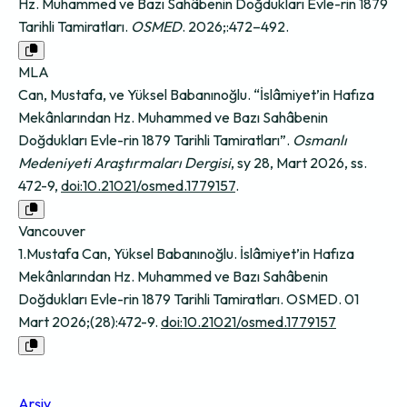
Hz. Muhammed ve Bazı Sahâbenin Doğdukları Evle-rin 1879
Tarihli Tamiratları.
OSMED
. 2026;:472–492.
MLA
Can, Mustafa, ve Yüksel Babanınoğlu. “İslâmiyet’in Hafıza
Mekânlarından Hz. Muhammed ve Bazı Sahâbenin
Doğdukları Evle-rin 1879 Tarihli Tamiratları”.
Osmanlı
Medeniyeti Araştırmaları Dergisi
, sy 28, Mart 2026, ss.
472-9,
doi:10.21021/osmed.1779157
.
Vancouver
1.Mustafa Can, Yüksel Babanınoğlu. İslâmiyet’in Hafıza
Mekânlarından Hz. Muhammed ve Bazı Sahâbenin
Doğdukları Evle-rin 1879 Tarihli Tamiratları. OSMED. 01
Mart 2026;(28):472-9.
doi:10.21021/osmed.1779157
Arşiv