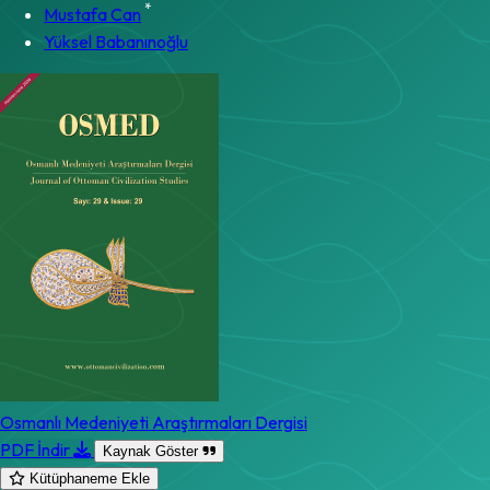
*
Mustafa Can
Yüksel Babanınoğlu
Osmanlı Medeniyeti Araştırmaları Dergisi
PDF İndir
Kaynak Göster
Kütüphaneme Ekle