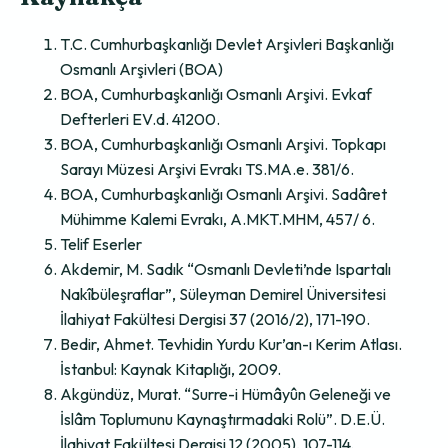
T.C. Cumhurbaşkanlığı Devlet Arşivleri Başkanlığı
Osmanlı Arşivleri (BOA)
BOA, Cumhurbaşkanlığı Osmanlı Arşivi. Evkaf
Defterleri EV.d. 41200.
BOA, Cumhurbaşkanlığı Osmanlı Arşivi. Topkapı
Sarayı Müzesi Arşivi Evrakı TS.MA.e. 381/6.
BOA, Cumhurbaşkanlığı Osmanlı Arşivi. Sadâret
Mühimme Kalemi Evrakı, A.MKT.MHM, 457/ 6.
Telif Eserler
Akdemir, M. Sadık “Osmanlı Devleti’nde Ispartalı
Nakîbüleşraflar”, Süleyman Demirel Üniversitesi
İlahiyat Fakültesi Dergisi 37 (2016/2), 171-190.
Bedir, Ahmet. Tevhidin Yurdu Kur’an-ı Kerim Atlası.
İstanbul: Kaynak Kitaplığı, 2009.
Akgündüz, Murat. “Surre-i Hümâyûn Geleneği ve
İslâm Toplumunu Kaynaştırmadaki Rolü”. D.E.Ü.
İlahiyat Fakültesi Dergisi 12 (2005), 107-114.