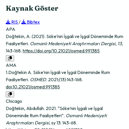
Kaynak Göster
RIS
/
Bibtex
APA
Doğtekin, A. (2021). Söke’nin İşgali ve İşgal Döneminde Rum
Faaliyetleri.
Osmanlı Medeniyeti Araştırmaları Dergisi
,
13
,
143-168.
https://doi.org/10.21021/osmed.991385
AMA
1.Doğtekin A. Söke’nin İşgali ve İşgal Döneminde Rum
Faaliyetleri.
OSMED
. 2021;(13):143-168.
doi:10.21021/osmed.991385
Chicago
Doğtekin, Abdullah. 2021. “Söke’nin İşgali ve İşgal
Döneminde Rum Faaliyetleri”.
Osmanlı Medeniyeti
Araştırmaları Dergisi
, sy 13: 143-68.