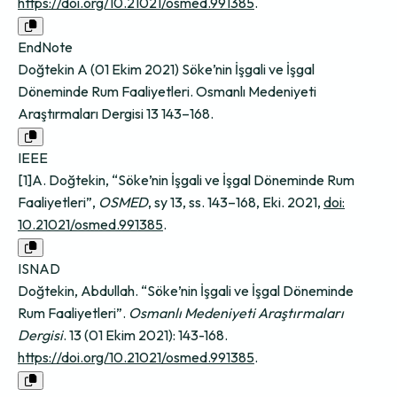
https://doi.org/10.21021/osmed.991385
.
EndNote
Doğtekin A (01 Ekim 2021) Söke’nin İşgali ve İşgal
Döneminde Rum Faaliyetleri. Osmanlı Medeniyeti
Araştırmaları Dergisi 13 143–168.
IEEE
[1]A. Doğtekin, “Söke’nin İşgali ve İşgal Döneminde Rum
Faaliyetleri”,
OSMED
, sy 13, ss. 143–168, Eki. 2021,
doi:
10.21021/osmed.991385
.
ISNAD
Doğtekin, Abdullah. “Söke’nin İşgali ve İşgal Döneminde
Rum Faaliyetleri”.
Osmanlı Medeniyeti Araştırmaları
Dergisi
. 13 (01 Ekim 2021): 143-168.
https://doi.org/10.21021/osmed.991385
.