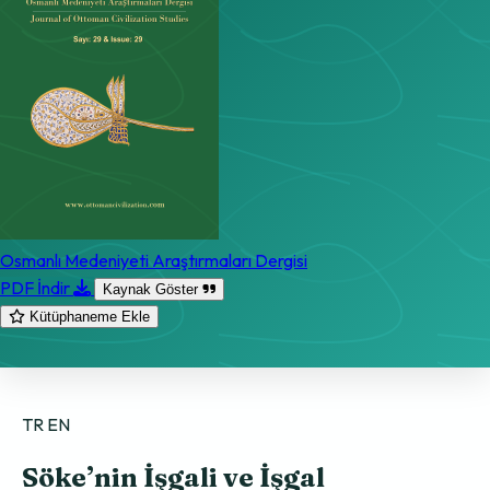
Osmanlı Medeniyeti Araştırmaları Dergisi
PDF İndir
Kaynak Göster
Kütüphaneme Ekle
TR
EN
Söke’nin İşgali ve İşgal