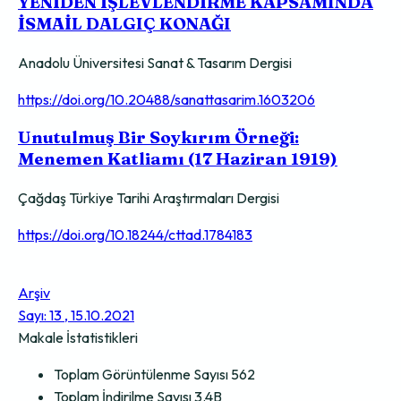
YENİDEN İŞLEVLENDİRME KAPSAMINDA
İSMAİL DALGIÇ KONAĞI
Anadolu Üniversitesi Sanat & Tasarım Dergisi
https://doi.org/10.20488/sanattasarim.1603206
Unutulmuş Bir Soykırım Örneği:
Menemen Katliamı (17 Haziran 1919)
Çağdaş Türkiye Tarihi Araştırmaları Dergisi
https://doi.org/10.18244/cttad.1784183
Arşiv
Sayı: 13 , 15.10.2021
Makale İstatistikleri
Toplam Görüntülenme Sayısı
562
Toplam İndirilme Sayısı
3.4B