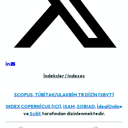
İndeksler / Indexes
SCOPUS
,
TÜBİTAK/ULAKBİM TR DİZİN [SBVT]
INDEX COPERNİCUS [ICI],
ISAM,
SOBIAD
,
İdealOnlin
e
ve
Scilit
tarafından dizinlenmektedir.