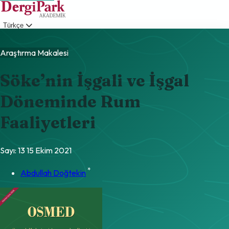
Türkçe
Giriş
Araştırma Makalesi
Söke’nin İşgali ve İşgal
Döneminde Rum
Faaliyetleri
Sayı: 13
15 Ekim 2021
*
Abdullah Doğtekin