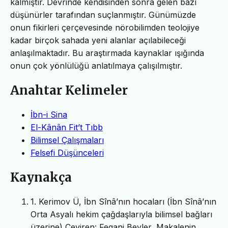
kalmıştır. Devrinde kendisinden sonra gelen bazı
düşünürler tarafından suçlanmıştır. Günümüzde
onun fikirleri çerçevesinde nörobilimden teolojiye
kadar birçok sahada yeni alanlar açılabileceği
anlaşılmaktadır. Bu araştırmada kaynaklar ışığında
onun çok yönlülüğü anlatılmaya çalışılmıştır.
Anahtar Kelimeler
İbn-i Sina
El-Kânân Fit’t Tıbb
Bilimsel Çalışmaları
Felsefi Düşünceleri
Kaynakça
1. Kerimov Ü, İbn Sînâ’nın hocaları (İbn Sînâ’nın
Orta Asyalı hekim çağdaşlarıyla bilimsel bağları
üzerine) Çeviren: Fegani Beyler, Makalenin