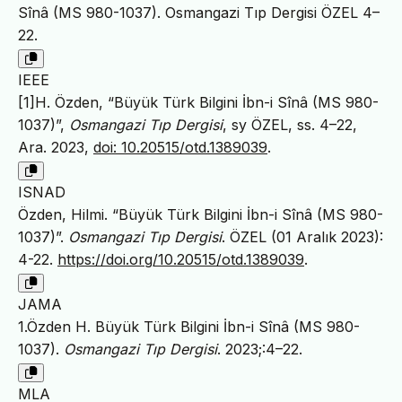
Sînâ (MS 980-1037). Osmangazi Tıp Dergisi ÖZEL 4–
22.
IEEE
[1]H. Özden, “Büyük Türk Bilgini İbn-i Sînâ (MS 980-
1037)”,
Osmangazi Tıp Dergisi
, sy ÖZEL, ss. 4–22,
Ara. 2023,
doi: 10.20515/otd.1389039
.
ISNAD
Özden, Hilmi. “Büyük Türk Bilgini İbn-i Sînâ (MS 980-
1037)”.
Osmangazi Tıp Dergisi
. ÖZEL (01 Aralık 2023):
4-22.
https://doi.org/10.20515/otd.1389039
.
JAMA
1.Özden H. Büyük Türk Bilgini İbn-i Sînâ (MS 980-
1037).
Osmangazi Tıp Dergisi
. 2023;:4–22.
MLA