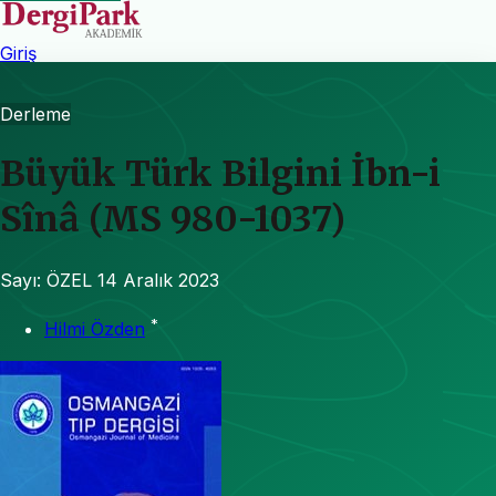
Giriş
Derleme
Büyük Türk Bilgini İbn-i
Sînâ (MS 980-1037)
Sayı: ÖZEL
14 Aralık 2023
*
Hilmi Özden