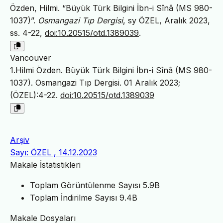
Özden, Hilmi. “Büyük Türk Bilgini İbn-i Sînâ (MS 980-
1037)”.
Osmangazi Tıp Dergisi
, sy ÖZEL, Aralık 2023,
ss. 4-22,
doi:10.20515/otd.1389039
.
Vancouver
1.Hilmi Özden. Büyük Türk Bilgini İbn-i Sînâ (MS 980-
1037). Osmangazi Tıp Dergisi. 01 Aralık 2023;
(ÖZEL):4-22.
doi:10.20515/otd.1389039
Arşiv
Sayı: ÖZEL , 14.12.2023
Makale İstatistikleri
Toplam Görüntülenme Sayısı
5.9B
Toplam İndirilme Sayısı
9.4B
Makale Dosyaları