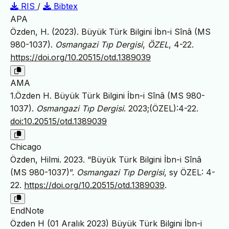
RIS
/
Bibtex
APA
Özden, H. (2023). Büyük Türk Bilgini İbn-i Sînâ (MS
980-1037).
Osmangazi Tıp Dergisi
,
ÖZEL
, 4-22.
https://doi.org/10.20515/otd.1389039
AMA
1.Özden H. Büyük Türk Bilgini İbn-i Sînâ (MS 980-
1037).
Osmangazi Tıp Dergisi
. 2023;(ÖZEL):4-22.
doi:10.20515/otd.1389039
Chicago
Özden, Hilmi. 2023. “Büyük Türk Bilgini İbn-i Sînâ
(MS 980-1037)”.
Osmangazi Tıp Dergisi
, sy ÖZEL: 4-
22.
https://doi.org/10.20515/otd.1389039
.
EndNote
Özden H (01 Aralık 2023) Büyük Türk Bilgini İbn-i