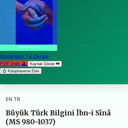
Osmangazi Tıp Dergisi
PDF İndir
Kaynak Göster
Kütüphaneme Ekle
EN
TR
Büyük Türk Bilgini İbn-i Sînâ
(MS 980-1037)