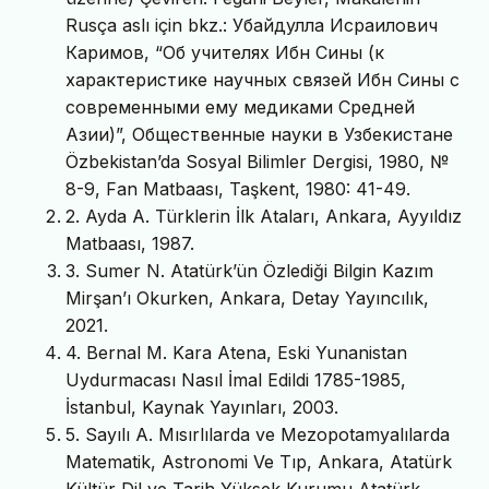
Rusça aslı için bkz.: Убайдулла Исраилович
Каримов, “Об учителях Ибн Сины (к
характеристике научных связей Ибн Сины с
современными ему медиками Средней
Азии)”, Общественные науки в Узбекистане
Özbekistan’da Sosyal Bilimler Dergisi, 1980, №
8-9, Fan Matbaası, Taşkent, 1980: 41-49.
2. Ayda A. Türklerin İlk Ataları, Ankara, Ayyıldız
Matbaası, 1987.
3. Sumer N. Atatürk’ün Özlediği Bilgin Kazım
Mirşan’ı Okurken, Ankara, Detay Yayıncılık,
2021.
4. Bernal M. Kara Atena, Eski Yunanistan
Uydurmacası Nasıl İmal Edildi 1785-1985,
İstanbul, Kaynak Yayınları, 2003.
5. Sayılı A. Mısırlılarda ve Mezopotamyalılarda
Matematik, Astronomi Ve Tıp, Ankara, Atatürk
Kültür Dil ve Tarih Yüksek Kurumu Atatürk