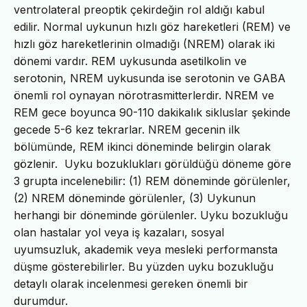
ventrolateral preoptik çekirdeğin rol aldığı kabul
edilir. Normal uykunun hızlı göz hareketleri (REM) ve
hızlı göz hareketlerinin olmadığı (NREM) olarak iki
dönemi vardır. REM uykusunda asetilkolin ve
serotonin, NREM uykusunda ise serotonin ve GABA
önemli rol oynayan nörotrasmitterlerdir. NREM ve
REM gece boyunca 90-110 dakikalık sikluslar şekinde
gecede 5-6 kez tekrarlar. NREM gecenin ilk
bölümünde, REM ikinci döneminde belirgin olarak
gözlenir. Uyku bozuklukları görüldüğü döneme göre
3 grupta incelenebilir: (1) REM döneminde görülenler,
(2) NREM döneminde görülenler, (3) Uykunun
herhangi bir döneminde görülenler. Uyku bozukluğu
olan hastalar yol veya iş kazaları, sosyal
uyumsuzluk, akademik veya mesleki performansta
düşme gösterebilirler. Bu yüzden uyku bozukluğu
detaylı olarak incelenmesi gereken önemli bir
durumdur.