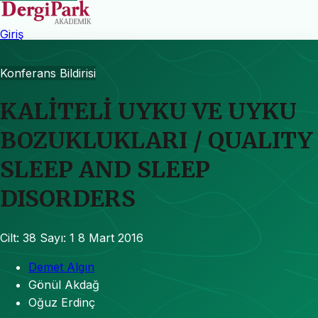
Giriş
Konferans Bildirisi
KALİTELİ UYKU VE UYKU
BOZUKLUKLARI / QUALITY
SLEEP AND SLEEP
DISORDERS
Cilt: 38
Sayı: 1
8 Mart 2016
Demet Algın
Gönül Akdağ
Oğuz Erdinç