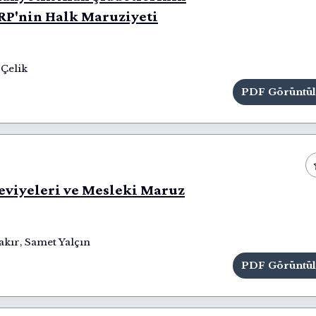
RP'nin Halk Maruziyeti
 Çelik
PDF Görüntü
eviyeleri ve Mesleki Maruz
akır
,
Samet Yalçın
PDF Görüntü