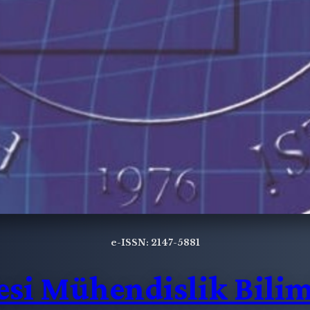
e-ISSN: 2147-5881
si Mühendislik Biliml