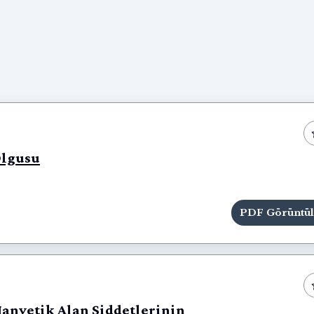
Olgusu
PDF Görüntü
Manyetik Alan Şiddetlerinin