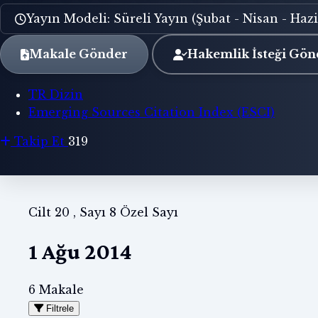
Yayın Modeli: Süreli Yayın (Şubat - Nisan - Hazi
Makale Gönder
Hakemlik İsteği Gön
TR Dizin
Emerging Sources Citation Index (ESCI)
Takip Et
319
Cilt 20 , Sayı 8
Özel Sayı
1 Ağu 2014
6 Makale
Filtrele