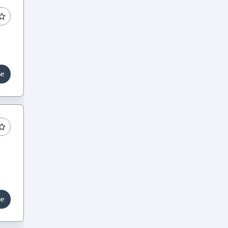
le
le