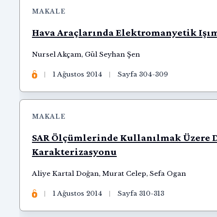
MAKALE
Hava Araçlarında Elektromanyetik Işım
Nursel Akçam
,
Gül Seyhan Şen
1 Ağustos 2014
Sayfa 304-309
MAKALE
SAR Ölçümlerinde Kullanılmak Üzere D
Karakterizasyonu
Aliye Kartal Doğan
,
Murat Celep
,
Sefa Ogan
1 Ağustos 2014
Sayfa 310-313