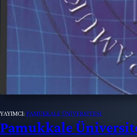
YAYIMCI:
PAMUKKALE ÜNİVERSİTESİ
Pamukkale Üniversite