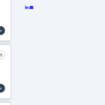
le
le