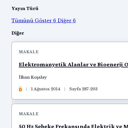
Yayın Türü
Tümünü Göster
6
Diğer
6
Makaleler
Diğer
MAKALE
Elektromanyetik Alanlar ve Bioenerji 
İlhan Koşalay
1 Ağustos 2014
Sayfa 287-293
MAKALE
50 Hz Şebeke Frekansında Elektrik ve 