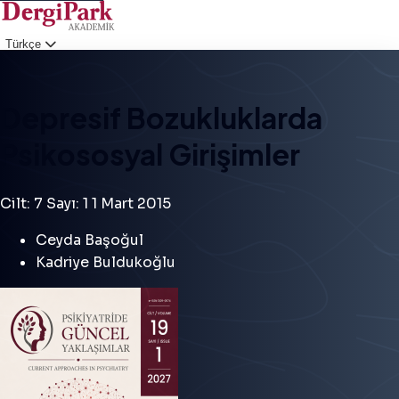
Türkçe
Giriş
Depresif Bozukluklarda
Psikososyal Girişimler
Cilt: 7
Sayı: 1
1 Mart 2015
Ceyda Başoğul
Kadriye Buldukoğlu