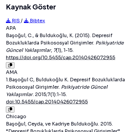
Kaynak Göster
RIS
/
Bibtex
APA
Başoğul, C., & Buldukoğlu, K. (2015). Depresif
Bozukluklarda Psikososyal Girişimler.
Psikiyatride
Güncel Yaklaşımlar
,
7
(1), 1-15.
https://doi.org/10.5455/cap.20140426072955
AMA
1.Başoğul C, Buldukoğlu K. Depresif Bozukluklarda
Psikososyal Girişimler.
Psikiyatride Güncel
Yaklaşımlar
. 2015;7(1):1-15.
doi:10.5455/cap.20140426072955
Chicago
Başoğul, Ceyda, ve Kadriye Buldukoğlu. 2015.
“Depresif Bozukluklarda Psikososyal Girişimler”.