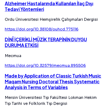
Alzheimer Hastalarında Kullanılan İlaç Dışı
Tedavi Yöntemleri
Ordu Üniversitesi Hemşirelik Çalışmaları Dergisi
https://doi.org/10.38108/ouhcd.775116
DİNÎ İÇERİKLİ MÜZİK TERAPİNİN DUYGU
DURUMA ETKİSİ
Mecmua
https://doi.org/10.32579/mecmua.895506
Made by Application of Classic Turkish Music
Maqam Nursing Doctoral Thesis Systematic
Analysis in Terms of Variables
Mersin Üniversitesi Tıp Fakültesi Lokman Hekim
Tıp Tarihi ve Folklorik Tıp Dergisi