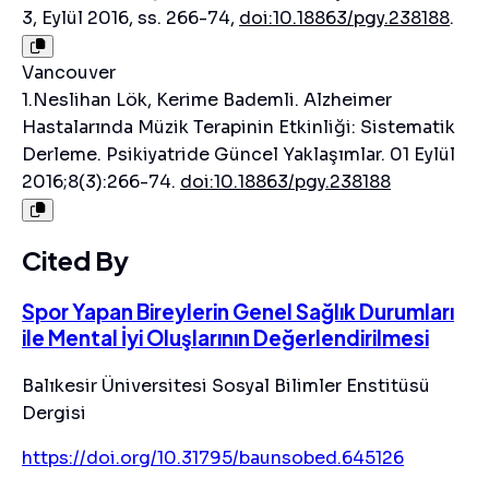
3, Eylül 2016, ss. 266-74,
doi:10.18863/pgy.238188
.
Vancouver
1.Neslihan Lök, Kerime Bademli. Alzheimer
Hastalarında Müzik Terapinin Etkinliği: Sistematik
Derleme. Psikiyatride Güncel Yaklaşımlar. 01 Eylül
2016;8(3):266-74.
doi:10.18863/pgy.238188
Cited By
Spor Yapan Bireylerin Genel Sağlık Durumları
ile Mental İyi Oluşlarının Değerlendirilmesi
Balıkesir Üniversitesi Sosyal Bilimler Enstitüsü
Dergisi
https://doi.org/10.31795/baunsobed.645126