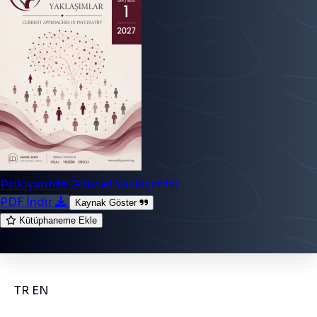
Psikiyatride Güncel Yaklaşımlar
PDF İndir
Kaynak Göster
Kütüphaneme Ekle
TR
EN