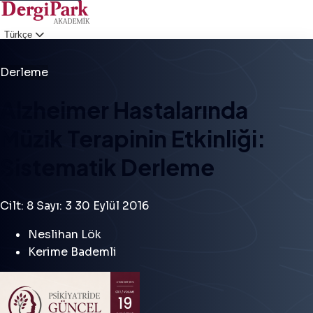
Türkçe
Giriş
Derleme
Alzheimer Hastalarında
Müzik Terapinin Etkinliği:
Sistematik Derleme
Cilt: 8
Sayı: 3
30 Eylül 2016
Neslihan Lök
Kerime Bademli