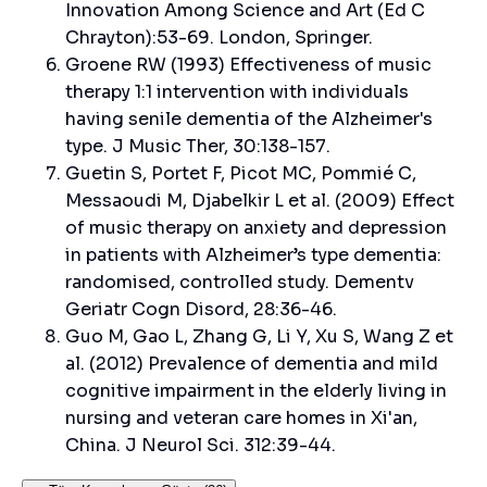
Innovation Among Science and Art (Ed C
Chrayton):53-69. London, Springer.
Groene RW (1993) Effectiveness of music
therapy 1:1 intervention with individuals
having senile dementia of the Alzheimer's
type. J Music Ther, 30:138-157.
Guetin S, Portet F, Picot MC, Pommié C,
Messaoudi M, Djabelkir L et al. (2009) Effect
of music therapy on anxiety and depression
in patients with Alzheimer’s type dementia:
randomised, controlled study. Dementv
Geriatr Cogn Disord, 28:36-46.
Guo M, Gao L, Zhang G, Li Y, Xu S, Wang Z et
al. (2012) Prevalence of dementia and mild
cognitive impairment in the elderly living in
nursing and veteran care homes in Xi'an,
China. J Neurol Sci. 312:39-44.