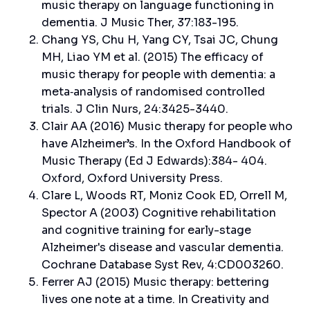
music therapy on language functioning in
dementia. J Music Ther, 37:183-195.
Chang YS, Chu H, Yang CY, Tsai JC, Chung
MH, Liao YM et al. (2015) The efficacy of
music therapy for people with dementia: a
meta‐analysis of randomised controlled
trials. J Clin Nurs, 24:3425-3440.
Clair AA (2016) Music therapy for people who
have Alzheimer’s. In the Oxford Handbook of
Music Therapy (Ed J Edwards):384- 404.
Oxford, Oxford University Press.
Clare L, Woods RT, Moniz Cook ED, Orrell M,
Spector A (2003) Cognitive rehabilitation
and cognitive training for early-stage
Alzheimer's disease and vascular dementia.
Cochrane Database Syst Rev, 4:CD003260.
Ferrer AJ (2015) Music therapy: bettering
lives one note at a time. In Creativity and