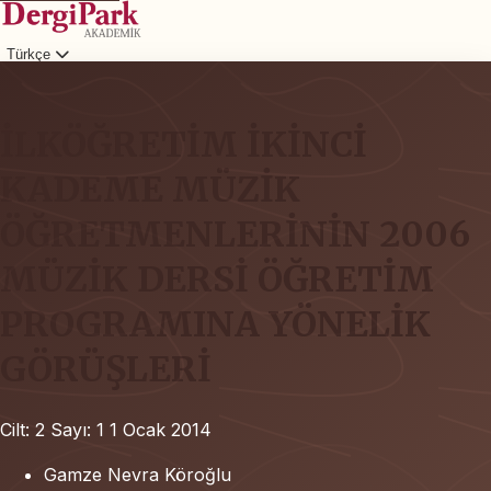
Türkçe
Giriş
İLKÖĞRETİM İKİNCİ
KADEME MÜZİK
ÖĞRETMENLERİNİN 2006
MÜZİK DERSİ ÖĞRETİM
PROGRAMINA YÖNELİK
GÖRÜŞLERİ
Cilt: 2
Sayı: 1
1 Ocak 2014
Gamze Nevra Köroğlu