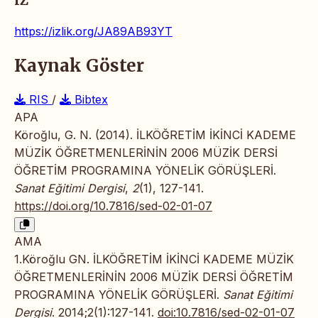
IZ
https://izlik.org/JA89AB93YT
Kaynak Göster
RIS
/
Bibtex
APA
Köroğlu, G. N. (2014). İLKÖĞRETİM İKİNCİ KADEME
MÜZİK ÖĞRETMENLERİNİN 2006 MÜZİK DERSİ
ÖĞRETİM PROGRAMINA YÖNELİK GÖRÜŞLERİ.
Sanat Eğitimi Dergisi
,
2
(1), 127-141.
https://doi.org/10.7816/sed-02-01-07
AMA
1.Köroğlu GN. İLKÖĞRETİM İKİNCİ KADEME MÜZİK
ÖĞRETMENLERİNİN 2006 MÜZİK DERSİ ÖĞRETİM
PROGRAMINA YÖNELİK GÖRÜŞLERİ.
Sanat Eğitimi
Dergisi
. 2014;2(1):127-141.
doi:10.7816/sed-02-01-07