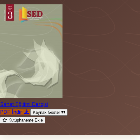
Sanat Eğitimi Dergisi
PDF İndir
Kaynak Göster
Kütüphaneme Ekle