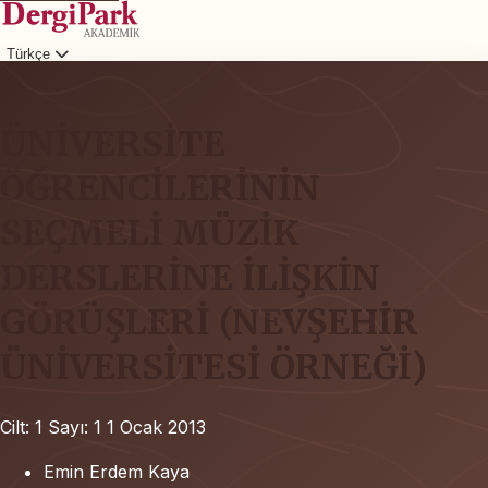
Türkçe
Giriş
ÜNİVERSİTE
ÖĞRENCİLERİNİN
SEÇMELİ MÜZİK
DERSLERİNE İLİŞKİN
GÖRÜŞLERİ (NEVŞEHİR
ÜNİVERSİTESİ ÖRNEĞİ)
Cilt: 1
Sayı: 1
1 Ocak 2013
Emin Erdem Kaya