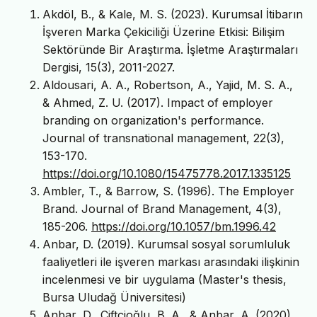
Akdöl, B., & Kale, M. S. (2023). Kurumsal İtibarın
İşveren Marka Çekiciliği Üzerine Etkisi: Bilişim
Sektöründe Bir Araştırma. İşletme Araştırmaları
Dergisi, 15(3), 2011-2027.
Aldousari, A. A., Robertson, A., Yajid, M. S. A.,
& Ahmed, Z. U. (2017). Impact of employer
branding on organization's performance.
Journal of transnational management, 22(3),
153-170.
https://doi.org/10.1080/15475778.2017.1335125
Ambler, T., & Barrow, S. (1996). The Employer
Brand. Journal of Brand Management, 4(3),
185-206.
https://doi.org/10.1057/bm.1996.42
Anbar, D. (2019). Kurumsal sosyal sorumluluk
faaliyetleri ile işveren markası arasındaki ilişkinin
incelenmesi ve bir uygulama (Master's thesis,
Bursa Uludağ Üniversitesi)
Anbar, D., Çiftçioğlu, B. A., & Anbar, A. (2020).