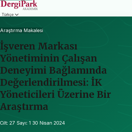
Türkçe
Giriş
Araştırma Makalesi
İşveren Markası
Yönetiminin Çalışan
Deneyimi Bağlamında
Değerlendirilmesi: İK
Yöneticileri Üzerine Bir
Araştırma
Cilt: 27
Sayı: 1
30 Nisan 2024