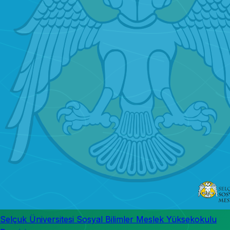
Selçuk Üniversitesi Sosyal Bilimler Meslek Yüksekokulu