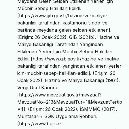
Meydana Gelen Selden Etkilenen Yerler İçin
Mücbir Sebep Hali İlan Edildi.
[https://www.gib.gov.tr/hazine-ve-maliye-
bakanligi-tarafindan-kastamonu-sinop-ve-
bartinda-meydana-gelen-selden-etkilenen].
(Erişim: 26 Ocak 2022). GİB (2021b). Hazine ve
Maliye Bakanlığı Tarafından Yangından
Etkilenen Yerler İçin Mücbir Sebep Hali İlan
Edildi. [https://www.gib.gov.tr/hazine-ve-maliye-
bakanligi-tarafindan-yangindan-etkilenen-yerler-
icin-mucbir-sebep-hali-ilan-edildi]. (Erişim: 26
Ocak 2022). Hazine ve Maliye Bakanlığı (1961).
Vergi Usul Kanunu.
[https://www.mevzuat.gov.tr/mevzuat?
MevzuatNo=213&MevzuatTur=1&MevzuatTertip
=4]. (Erişim: 26 Ocak 2022). İSMMMO (2017).
Muhtasar + SGK Uygulama Rehberi.
[https://www.bursa-