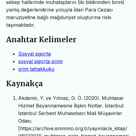
sebep hallerinde muhatapların (iki bildirimden birini)
yanlış değerlendirme yoluyla İdari Para Cezası
maruziyetine bağlı mağduriyet oluşturma riski
taşımaktadır.
Anahtar Kelimeler
Sosyal sigorta
sosyal sigorta primi
prim tahakkuku
Kaynakça
Akdemir, Y. ve Yılmaz, G. Ö. (2020). Muhtasar
Hizmet Beyannamesine İlişkin Notlar. İstanbul:
İstanbul Serbest Muhasebeci Mali Müşavirler
Odası.
[https://archive.ismmmo.org.tr/yayınlar/e_kitap/