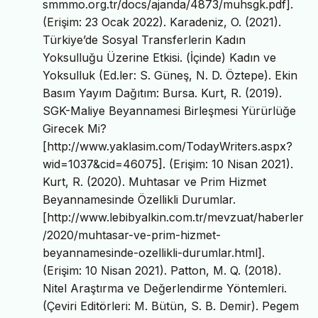
smmmo.org.tr/docs/ajanda/4873/muhsgk.pdf].
(Erişim: 23 Ocak 2022). Karadeniz, O. (2021).
Türkiye’de Sosyal Transferlerin Kadın
Yoksulluğu Üzerine Etkisi. (İçinde) Kadın ve
Yoksulluk (Ed.ler: S. Güneş, N. D. Öztepe). Ekin
Basım Yayım Dağıtım: Bursa. Kurt, R. (2019).
SGK-Maliye Beyannamesi Birleşmesi Yürürlüğe
Girecek Mi?
[http://www.yaklasim.com/TodayWriters.aspx?
wid=1037&cid=46075]. (Erişim: 10 Nisan 2021).
Kurt, R. (2020). Muhtasar ve Prim Hizmet
Beyannamesinde Özellikli Durumlar.
[http://www.lebibyalkin.com.tr/mevzuat/haberler
/2020/muhtasar-ve-prim-hizmet-
beyannamesinde-ozellikli-durumlar.html].
(Erişim: 10 Nisan 2021). Patton, M. Q. (2018).
Nitel Araştırma ve Değerlendirme Yöntemleri.
(Çeviri Editörleri: M. Bütün, S. B. Demir). Pegem