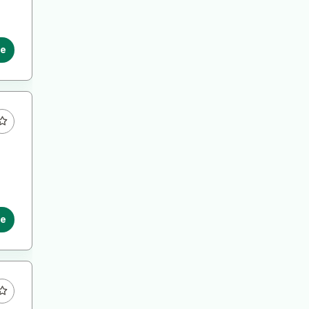
le
le