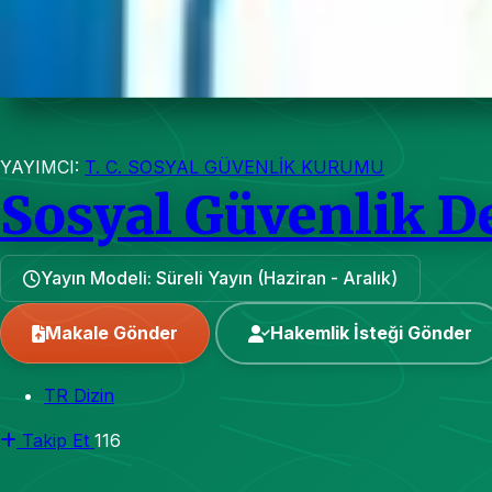
YAYIMCI:
T. C. SOSYAL GÜVENLİK KURUMU
Sosyal Güvenlik D
Yayın Modeli: Süreli Yayın (Haziran - Aralık)
Makale Gönder
Hakemlik İsteği Gönder
TR Dizin
Takip Et
116