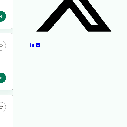
le
le