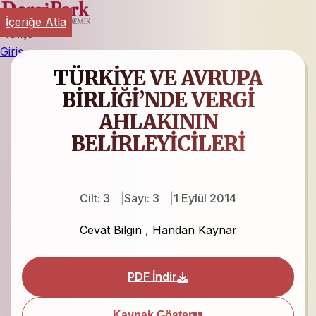
İçeriğe Atla
Türkçe
Giriş
TÜRKİYE VE AVRUPA
BİRLİĞİ’NDE VERGİ
AHLAKININ
BELİRLEYİCİLERİ
Cilt: 3
Sayı: 3
1 Eylül 2014
Cevat Bilgin
,
Handan Kaynar
PDF İndir
Kaynak Göster