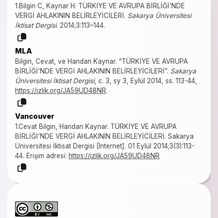
1.Bilgin C, Kaynar H. TÜRKİYE VE AVRUPA BİRLİĞİ’NDE
VERGİ AHLAKININ BELİRLEYİCİLERİ.
Sakarya Üniversitesi
İktisat Dergisi
. 2014;3:113–144.
MLA
Bilgin, Cevat, ve Handan Kaynar. “TÜRKİYE VE AVRUPA
BİRLİĞİ’NDE VERGİ AHLAKININ BELİRLEYİCİLERİ”.
Sakarya
Üniversitesi İktisat Dergisi
, c. 3, sy 3, Eylül 2014, ss. 113-44,
https://izlik.org/JA59UD48NR
.
Vancouver
1.Cevat Bilgin, Handan Kaynar. TÜRKİYE VE AVRUPA
BİRLİĞİ’NDE VERGİ AHLAKININ BELİRLEYİCİLERİ. Sakarya
Üniversitesi İktisat Dergisi [Internet]. 01 Eylül 2014;3(3):113-
44. Erişim adresi:
https://izlik.org/JA59UD48NR