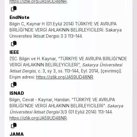
https://izlik.org/JA59UD48NR
.
EndNote
Bilgin C, Kaynar H (01 Eylül 2014) TÜRKİYE VE AVRUPA
BİRLİĞİ’NDE VERGİ AHLAKININ BELİRLEYİCİLERİ. Sakarya
Üniversitesi İktisat Dergisi 3 3 113–144.
IEEE
[1]C. Bilgin ve H. Kaynar, “TÜRKİYE VE AVRUPA BİRLİĞİ’NDE
VERGİ AHLAKININ BELİRLEYİCİLERİ”,
Sakarya Üniversitesi
İktisat Dergisi
, c. 3, sy 3, ss. 113–144, Eyl. 2014, [çevrimiçi].
Erişim adresi:
https://izlik.org/JA59UD48NR
ISNAD
Bilgin, Cevat - Kaynar, Handan. “TÜRKİYE VE AVRUPA
BİRLİĞİ’NDE VERGİ AHLAKININ BELİRLEYİCİLERİ”.
Sakarya
Üniversitesi İktisat Dergisi
3/3 (01 Eylül 2014): 113-144.
https://izlik.org/JA59UD48NR
.
JAMA