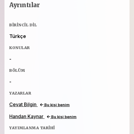
Ayrıntılar
BIRINCIL DIL
Türkçe
KONULAR
-
BÖLÜM
-
YAZARLAR
Cevat Bilgin
Bu kişi benim
Handan Kaynar
Bu kişi benim
YAYIMLANMA TARIHI