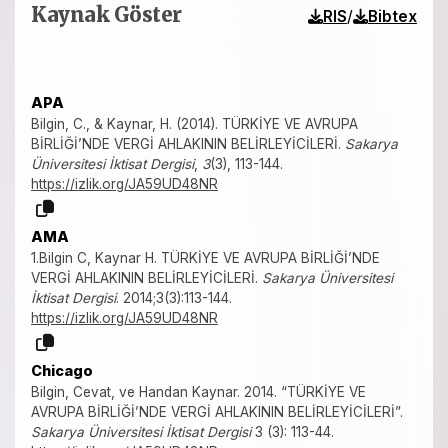
Kaynak Göster
/
RIS
Bibtex
APA
Bilgin, C., & Kaynar, H. (2014). TÜRKİYE VE AVRUPA
BİRLİĞİ’NDE VERGİ AHLAKININ BELİRLEYİCİLERİ.
Sakarya
Üniversitesi İktisat Dergisi
,
3
(3), 113-144.
https://izlik.org/JA59UD48NR
AMA
1.Bilgin C, Kaynar H. TÜRKİYE VE AVRUPA BİRLİĞİ’NDE
VERGİ AHLAKININ BELİRLEYİCİLERİ.
Sakarya Üniversitesi
İktisat Dergisi
. 2014;3(3):113-144.
https://izlik.org/JA59UD48NR
Chicago
Bilgin, Cevat, ve Handan Kaynar. 2014. “TÜRKİYE VE
AVRUPA BİRLİĞİ’NDE VERGİ AHLAKININ BELİRLEYİCİLERİ”.
Sakarya Üniversitesi İktisat Dergisi
3 (3): 113-44.