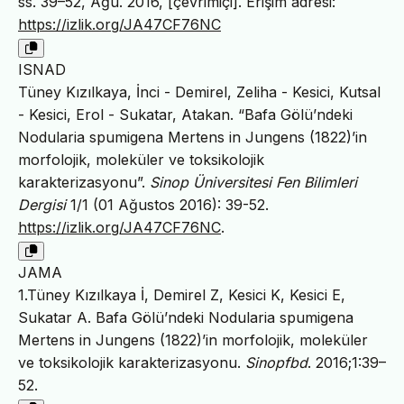
ss. 39–52, Ağu. 2016, [çevrimiçi]. Erişim adresi:
https://izlik.org/JA47CF76NC
ISNAD
Tüney Kızılkaya, İnci - Demirel, Zeliha - Kesici, Kutsal
- Kesici, Erol - Sukatar, Atakan. “Bafa Gölü’ndeki
Nodularia spumigena Mertens in Jungens (1822)’in
morfolojik, moleküler ve toksikolojik
karakterizasyonu”.
Sinop Üniversitesi Fen Bilimleri
Dergisi
1/1 (01 Ağustos 2016): 39-52.
https://izlik.org/JA47CF76NC
.
JAMA
1.Tüney Kızılkaya İ, Demirel Z, Kesici K, Kesici E,
Sukatar A. Bafa Gölü’ndeki Nodularia spumigena
Mertens in Jungens (1822)’in morfolojik, moleküler
ve toksikolojik karakterizasyonu.
Sinopfbd
. 2016;1:39–
52.