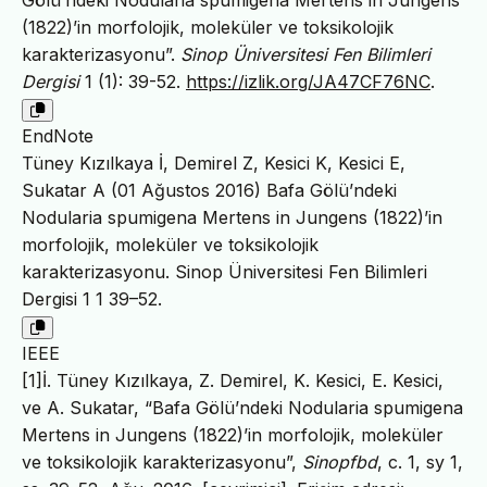
Gölü’ndeki Nodularia spumigena Mertens in Jungens
(1822)’in morfolojik, moleküler ve toksikolojik
karakterizasyonu”.
Sinop Üniversitesi Fen Bilimleri
Dergisi
1 (1): 39-52.
https://izlik.org/JA47CF76NC
.
EndNote
Tüney Kızılkaya İ, Demirel Z, Kesici K, Kesici E,
Sukatar A (01 Ağustos 2016) Bafa Gölü’ndeki
Nodularia spumigena Mertens in Jungens (1822)’in
morfolojik, moleküler ve toksikolojik
karakterizasyonu. Sinop Üniversitesi Fen Bilimleri
Dergisi 1 1 39–52.
IEEE
[1]İ. Tüney Kızılkaya, Z. Demirel, K. Kesici, E. Kesici,
ve A. Sukatar, “Bafa Gölü’ndeki Nodularia spumigena
Mertens in Jungens (1822)’in morfolojik, moleküler
ve toksikolojik karakterizasyonu”,
Sinopfbd
, c. 1, sy 1,