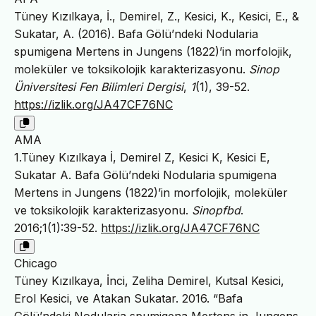
Tüney Kızılkaya, İ., Demirel, Z., Kesici, K., Kesici, E., &
Sukatar, A. (2016). Bafa Gölü’ndeki Nodularia
spumigena Mertens in Jungens (1822)’in morfolojik,
moleküler ve toksikolojik karakterizasyonu.
Sinop
Üniversitesi Fen Bilimleri Dergisi
,
1
(1), 39-52.
https://izlik.org/JA47CF76NC
AMA
1.Tüney Kızılkaya İ, Demirel Z, Kesici K, Kesici E,
Sukatar A. Bafa Gölü’ndeki Nodularia spumigena
Mertens in Jungens (1822)’in morfolojik, moleküler
ve toksikolojik karakterizasyonu.
Sinopfbd
.
2016;1(1):39-52.
https://izlik.org/JA47CF76NC
Chicago
Tüney Kızılkaya, İnci, Zeliha Demirel, Kutsal Kesici,
Erol Kesici, ve Atakan Sukatar. 2016. “Bafa