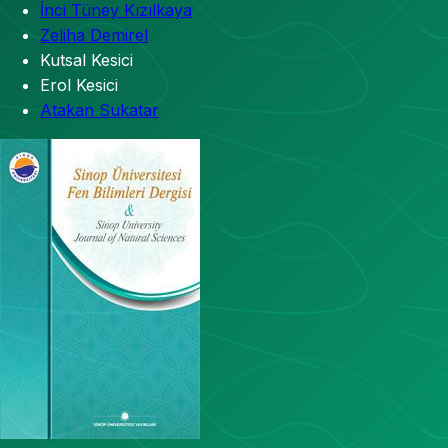
İnci Tüney Kızılkaya
Zeliha Demirel
Kutsal Kesici
Erol Kesici
Atakan Sukatar