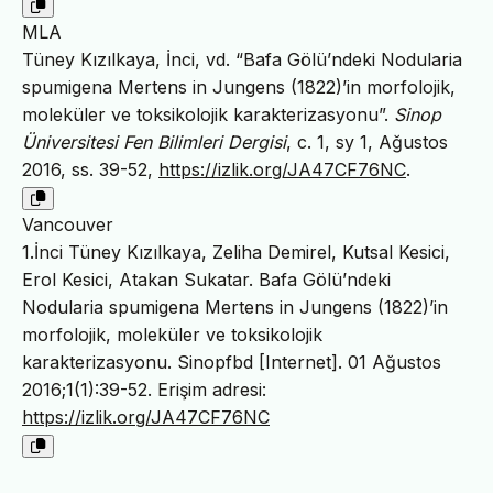
MLA
Tüney Kızılkaya, İnci, vd. “Bafa Gölü’ndeki Nodularia
spumigena Mertens in Jungens (1822)’in morfolojik,
moleküler ve toksikolojik karakterizasyonu”.
Sinop
Üniversitesi Fen Bilimleri Dergisi
, c. 1, sy 1, Ağustos
2016, ss. 39-52,
https://izlik.org/JA47CF76NC
.
Vancouver
1.İnci Tüney Kızılkaya, Zeliha Demirel, Kutsal Kesici,
Erol Kesici, Atakan Sukatar. Bafa Gölü’ndeki
Nodularia spumigena Mertens in Jungens (1822)’in
morfolojik, moleküler ve toksikolojik
karakterizasyonu. Sinopfbd [Internet]. 01 Ağustos
2016;1(1):39-52. Erişim adresi:
https://izlik.org/JA47CF76NC