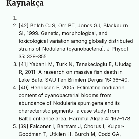
Kaynakça
[42] Bolch CJS, Orr PT, Jones GJ, Blackburn
SI, 1999. Genetic, morphological, and
toxicological variation among globally distributed
strains of Nodularia (cyanobacteria). J Phycol
35: 339–355.
[41] Yabanli M, Turk N, Tenekecioglu E, Uludag
R, 2011. A research on massive fish death in
Lake Bafa. SAU Fen Bilimleri Dergisi 15: 36–40.
[40] Henriksen P, 2005. Estimating nodularin
content of cyanobacterial blooms from
abundance of Nodularia spumigena and its
characteristic pigments- a case study from
Baltic entrance area. Harmful Algae 4: 167–178.
[39] Falconer I, Bartram J, Chorus I, Kuiper-
Goodman T, Utkilen H, Burch M, Codd GA,