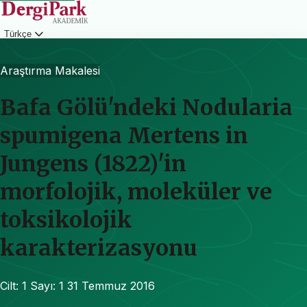
Türkçe
Giriş
Araştırma Makalesi
Bafa Gölü'ndeki Nodularia
spumigena Mertens in
Jungens (1822)'in
morfolojik, moleküler ve
toksikolojik
karakterizasyonu
Cilt: 1
Sayı: 1
31 Temmuz 2016