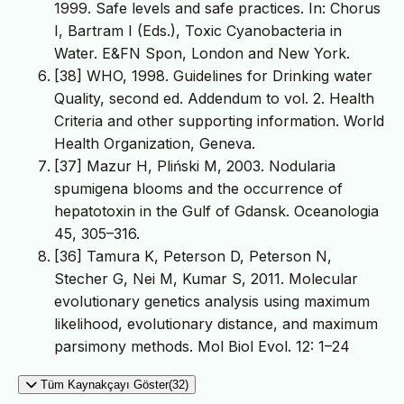
1999. Safe levels and safe practices. In: Chorus
I, Bartram I (Eds.), Toxic Cyanobacteria in
Water. E&FN Spon, London and New York.
[38] WHO, 1998. Guidelines for Drinking water
Quality, second ed. Addendum to vol. 2. Health
Criteria and other supporting information. World
Health Organization, Geneva.
[37] Mazur H, Pliński M, 2003. Nodularia
spumigena blooms and the occurrence of
hepatotoxin in the Gulf of Gdansk. Oceanologia
45, 305–316.
[36] Tamura K, Peterson D, Peterson N,
Stecher G, Nei M, Kumar S, 2011. Molecular
evolutionary genetics analysis using maximum
likelihood, evolutionary distance, and maximum
parsimony methods. Mol Biol Evol. 12: 1–24
Tüm Kaynakçayı Göster(32)