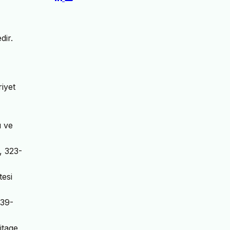
dir.
iyet
ı ve
), 323-
tesi
 39-
itage