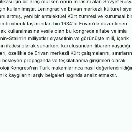
tikası için bir araç olurken onun mirasını alan Sovyet Rusy
n kullanılmıştır. Leningrad ve Erivan merkezli kültürel-siya
anı artmış, yeni bir entelektüel Kürt zümresi ve kurumsal bi
nemli mihenk taşlarından biri 1934’te Erivan’da düzenlenen
arak kullanılmasına vesile olan bu kongrede alfabe ve imla
n-Stalin’in milliyetler siyasetinin ve görünüşte millî, içerik
ın ifadesi olarak sunarken; kuruluşundan itibaren yaşadığı
eri, özellikle de Erivan merkezli Kürt çalışmalarını, sınırların
ni besleyen propaganda ve teşkilatlanma girişimleri olarak
loji Kongresi’nin Türk makamlarınca nasıl değerlendirildiğin
ik kaygılarını arşiv belgeleri ışığında analiz etmektir.