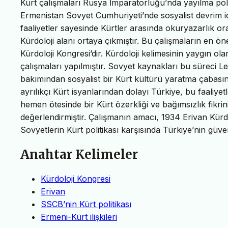
Kürt çalışmaları Rusya İmparatorluğu’nda yayılma poli
Ermenistan Sovyet Cumhuriyeti’nde sosyalist devrim içi
faaliyetler sayesinde Kürtler arasında okuryazarlık or
Kürdoloji alanı ortaya çıkmıştır. Bu çalışmaların en ö
Kürdoloji Kongresi’dir. Kürdoloji kelimesinin yaygın ol
çalışmaları yapılmıştır. Sovyet kaynakları bu süreci Leni
bakımından sosyalist bir Kürt kültürü yaratma çabasın
ayrılıkçı Kürt isyanlarından dolayı Türkiye, bu faaliyetl
hemen ötesinde bir Kürt özerkliği ve bağımsızlık fikri
değerlendirmiştir. Çalışmanın amacı, 1934 Erivan Kürdo
Sovyetlerin Kürt politikası karşısında Türkiye’nin güvenl
Anahtar Kelimeler
Kürdoloji Kongresi
Erivan
SSCB’nin Kürt politikası
Ermeni-Kürt ilişkileri