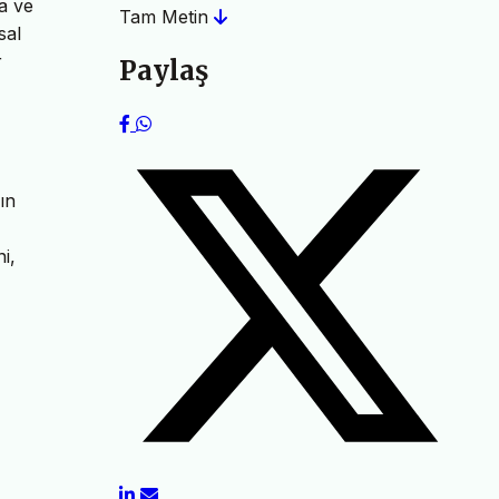
a ve
Tam Metin
sal
r
Paylaş
ın
i,