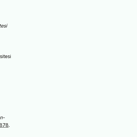
esi
itesi
n-
9878
.