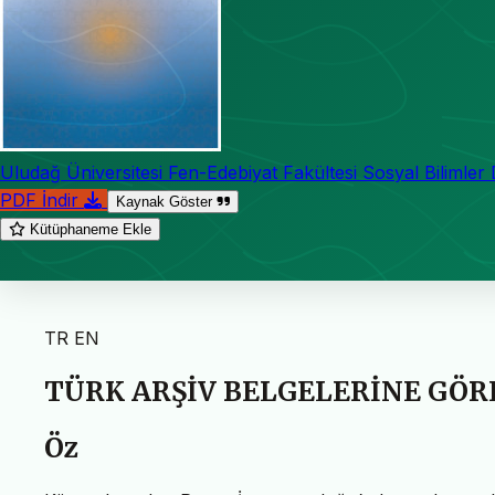
Uludağ Üniversitesi Fen-Edebiyat Fakültesi Sosyal Bilimler 
PDF İndir
Kaynak Göster
Kütüphaneme Ekle
TR
EN
TÜRK ARŞİV BELGELERİNE GÖRE
Öz