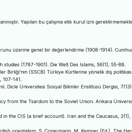
nmıştır. Yapılan bu çalışma etik kurul izni gerektirmemekte
 sorunu üzerine genel bir değerlendirme (1908-1914). Cumhur
sh studies (1787-1901). Die Welt Des Islams, 56(1), 55-88.
r Birliği’nin (SSCB) Türkiye Kürtlerine yönelik dış politikas
, 107-141.
mi̇. Dicle Üniversitesi Sosyal Bilimler Enstitüsü Dergisi, 7(13
olicy from the Tsardom to the Soviet Union. Ankara Üniversi
in the CIS (a brief account). Iran and the Caucasus, 2(1),
rdish orientalism. S. Conermann, M. Kemper (Ed.), The Her