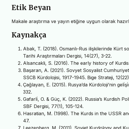
Etik Beyan
Makale araştırma ve yayın etiğine uygun olarak hazırla
Kaynakça
Abak, T. (2018). Osmanlı-Rus ilişkilerinde Kürt
Tarihi Araştırmaları Dergisi, 14(27), 3-22.
Alsancakli, S. (2016). The early history of Kurdi
Başaran, A. (2021). Sovyet Sosyalist Cumhuriyetle
SSCB Kürdolojisi, 1917-1945. Bige Strateji, 12(22)
Çağlayan, E. (2015). Rusya’da Kürdoloji’nin geli̇şi̇
332.
Gafarli̇, O. & Güç, K. (2022). Russia’s Kurdish P
SBF Dergisi, 77(1), 105-124.
Hasratian, M. (1998). The Kurds in the USSR and 
47.
Leezenberg, M. (2011). Soviet Kurdology and Ku