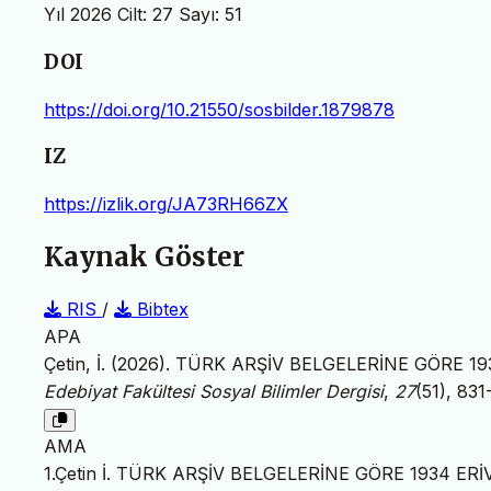
Yıl 2026 Cilt: 27 Sayı: 51
DOI
https://doi.org/10.21550/sosbilder.1879878
IZ
https://izlik.org/JA73RH66ZX
Kaynak Göster
RIS
/
Bibtex
APA
Çetin, İ. (2026). TÜRK ARŞİV BELGELERİNE GÖRE
Edebiyat Fakültesi Sosyal Bilimler Dergisi
,
27
(51), 83
AMA
1.Çetin İ. TÜRK ARŞİV BELGELERİNE GÖRE 1934 E