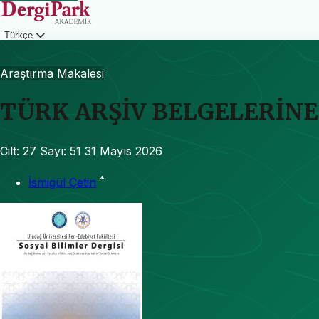
Türkçe
Giriş
Araştırma Makalesi
TÜRK ARŞİV BELGELERİNE
Cilt: 27
Sayı: 51
31 Mayıs 2026
*
İsmigül Çetin