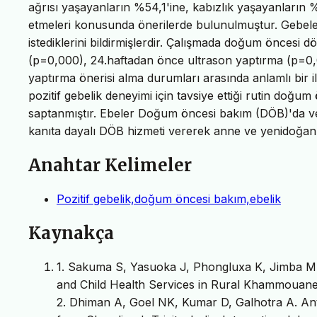
ağrısı yaşayanların %54,1'ine, kabızlık yaşayanların %
etmeleri konusunda önerilerde bulunulmuştur. Gebeleri
istediklerini bildirmişlerdir. Çalışmada doğum öncesi dö
(p=0,000), 24.haftadan önce ultrason yaptırma (p=0,0
yaptırma önerisi alma durumları arasında anlamlı bir
pozitif gebelik deneyimi için tavsiye ettiği rutin doğ
saptanmıştır. Ebeler Doğum öncesi bakım (DÖB)'da veril
kanıta dayalı DÖB hizmeti vererek anne ve yenidoğan s
Anahtar Kelimeler
Pozitif gebelik,doğum öncesi bakım,ebelik
Kaynakça
1. Sakuma S, Yasuoka J, Phongluxa K, Jimba M
and Child Health Services in Rural Khammoua
2. Dhiman A, Goel NK, Kumar D, Galhotra A. Ant