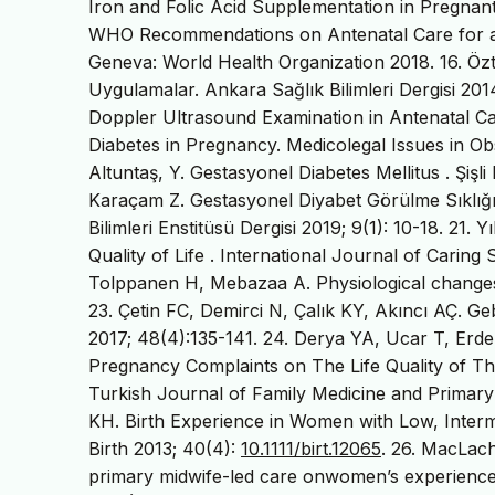
Iron and Folic Acid Supplementation in Pregnan
WHO Recommendations on Antenatal Care for a 
Geneva: World Health Organization 2018. 16. Özt
Uygulamalar. Ankara Sağlık Bilimleri Dergisi 2
Doppler Ultrasound Examination in Antenatal Car
Diabetes in Pregnancy. Medicolegal Issues in Ob
Altuntaş, Y. Gestasyonel Diabetes Mellitus . Şişli
Karaçam Z. Gestasyonel Diyabet Görülme Sıklığı v
Bilimleri Enstitüsü Dergisi 2019; 9(1): 10-18. 21
Quality of Life . International Journal of Caring
Tolppanen H, Mebazaa A. Physiological changes 
23. Çetin FC, Demirci N, Çalık KY, Akıncı AÇ. Geb
2017; 48(4):135-141. 24. Derya YA, Ucar T, Erd
Pregnancy Complaints on The Life Quality of T
Turkish Journal of Family Medicine and Primary C
KH. Birth Experience in Women with Low, Interme
Birth 2013; 40(4):
10.1111/birt.12065
. 26. MacLach
primary midwife-led care onwomen’s experience