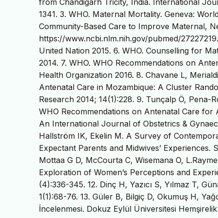
from Chandigarh Tricity, India. International J
1341. 3. WHO. Maternal Mortality. Geneva: World
Community-Based Care to Improve Maternal, Ne
https://www.ncbi.nlm.nih.gov/pubmed/27227219.
United Nation 2015. 6. WHO. Counselling for M
2014. 7. WHO. WHO Recommendations on Antenat
Health Organization 2016. 8. Chavane L, Merial
Antenatal Care in Mozambique: A Cluster Random
Research 2014; 14(1):228. 9. Tunçalp Ö, Pena
WHO Recommendations on Antenatal Care for A 
An International Journal of Obstetrics & Gynaeco
Hallström IK, Ekelin M. A Survey of Contempora
Expectant Parents and Midwives’ Experiences. Se
Mottaa G D, McCourta C, Wisemana O, L.Rayment
Exploration of Women’s Perceptions and Experi
(4):336-345. 12. Dinç H, Yazıcı S, Yılmaz T, Güna
1(1):68-76. 13. Güler B, Bilgiç D, Okumuş H, Ya
İncelenmesi. Dokuz Eylül Üniversitesi Hemşirelik 