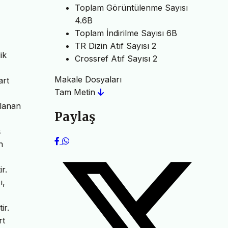
Toplam Görüntülenme Sayısı
4.6B
Toplam İndirilme Sayısı
6B
TR Dizin Atıf Sayısı
2
ik
Crossref Atıf Sayısı
2
Makale Dosyaları
art
Tam Metin
rlanan
Paylaş
ş
n
r.
ı,
ir.
rt