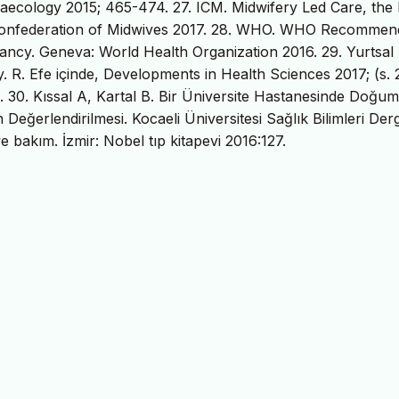
ynaecology 2015; 465-474. 27. ICM. Midwifery Led Care, the 
l Confederation of Midwives 2017. 28. WHO. WHO Recommen
ancy. Geneva: World Health Organization 2016. 29. Yurtsal
 R. Efe içinde, Developments in Health Sciences 2017; (s. 
s. 30. Kıssal A, Kartal B. Bir Üniversite Hastanesinde Doğum
ğerlendirilmesi. Kocaeli Üniversitesi Sağlık Bilimleri Derg
ve bakım. İzmir: Nobel tıp kitapevi 2016:127.