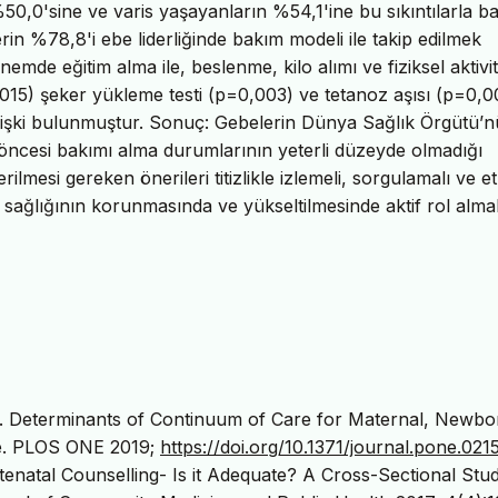
50,0'sine ve varis yaşayanların %54,1'ine bu sıkıntılarla b
n %78,8'i ebe liderliğinde bakım modeli ile takip edilmek
nemde eğitim alma ile, beslenme, kilo alımı ve fiziksel aktivi
15) şeker yükleme testi (p=0,003) ve tetanoz aşısı (p=0,0
 ilişki bulunmuştur. Sonuç: Gebelerin Dünya Sağlık Örgütü’
um öncesi bakımı alma durumlarının yeterli düzeyde olmadığı
mesi gereken önerileri titizlikle izlemeli, sorgulamalı ve et
ağlığının korunmasında ve yükseltilmesinde aktif rol almalı
. Determinants of Continuum of Care for Maternal, Newbo
ne. PLOS ONE 2019;
https://doi.org/10.1371/journal.pone.021
enatal Counselling- Is it Adequate? A Cross-Sectional Stu