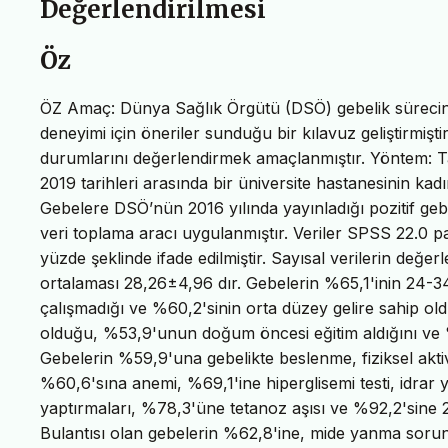
Değerlendirilmesi
Öz
ÖZ Amaç: Dünya Sağlık Örgütü (DSÖ) gebelik sürecinde 
deneyimi için öneriler sunduğu bir kılavuz geliştirmişt
durumlarını değerlendirmek amaçlanmıştır. Yöntem: Ta
2019 tarihleri arasında bir üniversite hastanesinin k
Gebelere DSÖ’nün 2016 yılında yayınladığı pozitif geb
veri toplama aracı uygulanmıştır. Veriler SPSS 22.0 pak
yüzde şeklinde ifade edilmiştir. Sayısal verilerin değer
ortalaması 28,26±4,96 dır. Gebelerin %65,1'inin 24-3
çalışmadığı ve %60,2'sinin orta düzey gelire sahip ol
olduğu, %53,9'unun doğum öncesi eğitim aldığını ve %
Gebelerin %59,9'una gebelikte beslenme, fiziksel aktivi
%60,6'sına anemi, %69,1'ine hiperglisemi testi, idrar 
yaptırmaları, %78,3'üne tetanoz aşısı ve %92,2'sine 24
Bulantısı olan gebelerin %62,8'ine, mide yanma soru