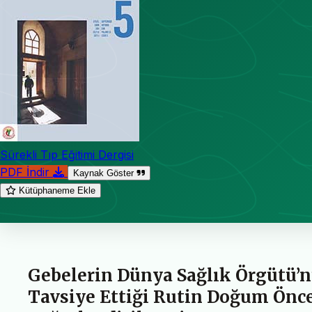
Sürekli Tıp Eğitimi Dergisi
PDF İndir
Kaynak Göster
Kütüphaneme Ekle
Gebelerin Dünya Sağlık Örgütü’n
Tavsiye Ettiği Rutin Doğum Önc