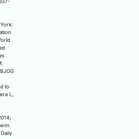
1337-
 York:
ation
orld
ed
es
M.
. BJOG
d to
era L,
2014;
erin
 Daily