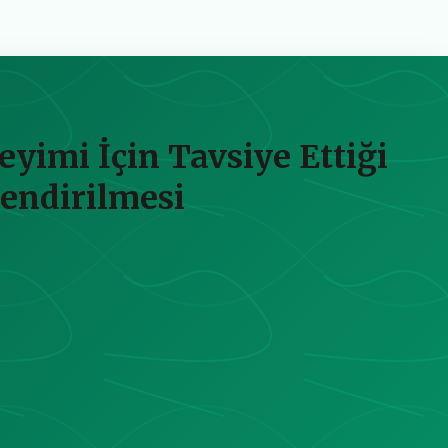
yimi İçin Tavsiye Ettiği
endirilmesi