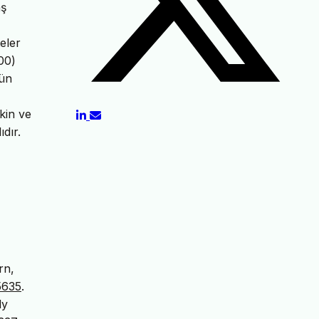
aş
teler
00)
nün
kin ve
dır.
rn,
5635
.
dy