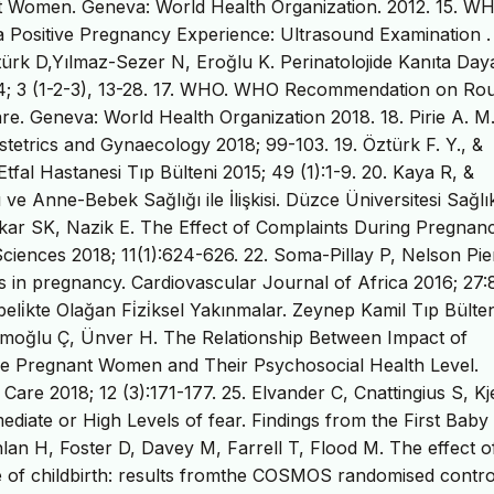
t Women. Geneva: World Health Organization. 2012. 15. WH
Positive Pregnancy Experience: Ultrasound Examination .
ürk D,Yılmaz-Sezer N, Eroğlu K. Perinatolojide Kanıta Daya
014; 3 (1-2-3), 13-28. 17. WHO. WHO Recommendation on Rou
e. Geneva: World Health Organization 2018. 18. Pirie A. M
stetrics and Gynaecology 2018; 99-103. 19. Öztürk F. Y., &
 Etfal Hastanesi Tıp Bülteni 2015; 49 (1):1-9. 20. Kaya R, &
e Anne-Bebek Sağlığı ile İlişkisi. Düzce Üniversitesi Sağlı
. Yıkar SK, Nazik E. The Effect of Complaints During Pregnan
 Sciences 2018; 11(1):624-626. 22. Soma-Pillay P, Nelson Pie
in pregnancy. Cardiovascular Journal of Africa 2016; 27:
eli̇kte Olağan Fi̇zi̇ksel Yakınmalar. Zeynep Kamil Tıp Bülten
emoğlu Ç, Ünver H. The Relationship Between Impact of
he Pregnant Women and Their Psychosocial Health Level.
are 2018; 12 (3):171-177. 25. Elvander C, Cnattingius S, Kje
diate or High Levels of fear. Findings from the First Baby
lan H, Foster D, Davey M, Farrell T, Flood M. The effect o
 of childbirth: results fromthe COSMOS randomised contro