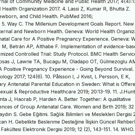
ournal of Community Medicine and Public Health 2017; 4(4):
 Health Organization 2017. 4. Lassi Z, Kumar R, Bhutta Z.
wborn, and Child Health. PubMed 2016;
 5. Way C. The Millenium Development Goals Report. New
aternal and Newborn Health. Geneva: World Health Organiz
al Care for A Positive Pregnancy Experience. Geneva: W
di M, Betrán AP, Althabe F. Implementation of evidence-bas
ized Controlled Trial: Study Protocol. BMC Health Servic
-Rosas J, Lawrie TA, Bucagu M, Oladapo OT, Gülmezoglu A
Positive Pregnancy Experience - Going Beyond Survival
logy 2017; 124(6). 10. Pålsson l, J Kvist, L Persson, E K,
ry Antenatal Parental Education in Sweden: What is Offere
xual & Reproductive Healthcare 2019; 20:13-19. 11. J.Hunt
a J, Haorab P, Harden A. Better Together: A qualitative
ences of Group Antenatal Care. Women and Birth 2019; 32
ydın S. Gebe Eğitimi. Sağlık Bilimleri ve Meslekleri Dergisi 
ğcan H. Gebelikte Beslenme Desteğine İlişkin Güncel Rehberl
Fakültesi Elektronik Dergisi 2019; 12 (2), 143-151. 14. WHO.