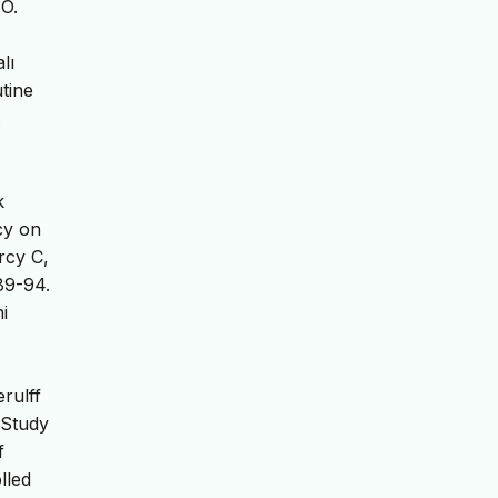
O.
lı
tine
.
k
cy on
rcy C,
89-94.
i
rulff
 Study
f
lled