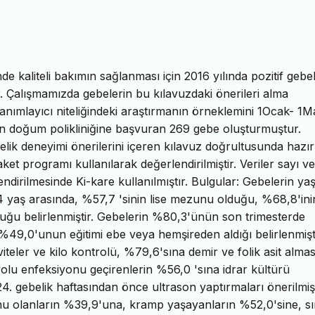
kaliteli bakımın sağlanması için 2016 yılında pozitif gebel
ir. Çalışmamızda gebelerin bu kılavuzdaki önerileri alma
nımlayıcı niteliğindeki araştırmanın örneklemini 1Ocak- 1M
adın doğum polikliniğine başvuran 269 gebe oluşturmuştur.
elik deneyimi önerilerini içeren kılavuz doğrultusunda hazı
et programı kullanılarak değerlendirilmiştir. Veriler sayı ve
lendirilmesinde Ki-kare kullanılmıştır. Bulgular: Gebelerin ya
4 yaş arasında, %57,7 'sinin lise mezunu olduğu, %68,8'ini
duğu belirlenmiştir. Gebelerin %80,3'ünün son trimesterde
49,0'unun eğitimi ebe veya hemşireden aldığı belirlenmişti
teler ve kilo kontrolü, %79,6'sına demir ve folik asit almas
yolu enfeksiyonu geçirenlerin %56,0 'sına idrar kültürü
. gebelik haftasından önce ultrason yaptırmaları önerilmişt
nu olanların %39,9'una, kramp yaşayanların %52,0'sine, sı