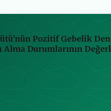
tü’nün Pozitif Gebelik Dene
 Alma Durumlarının Değerl