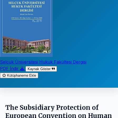
Selçuk Üniversitesi Hukuk Fakültesi Dergisi
PDF İndir
Kaynak Göster
Kütüphaneme Ekle
The Subsidiary Protection of
European Convention on Human