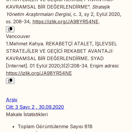
KAVRAMSAL BİR DEĞERLENDİRME”.
Stratejik
Yönetim Araştırmaları Dergisi
, c. 3, sy 2, Eylül 2020,
ss. 208-34,
https://izlik.org/JA98YR54NE
.
Vancouver
1.Mehmet Kahya. REKABETÇİ ATALET, İŞLEVSEL
STRATEJİLER VE GEÇİCİ REKABET AVANTAJI:
KAVRAMSAL BİR DEĞERLENDİRME. SYAD
[Internet]. 01 Eylül 2020;3(2):208-34. Erişim adresi:
https://izlik.org/JA98YR54NE
Arşiv
Cilt: 3 Sayı: 2 , 30.09.2020
Makale İstatistikleri
Toplam Görüntülenme Sayısı
818