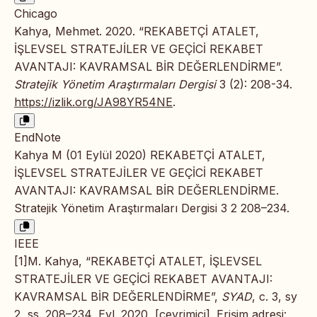
Chicago
Kahya, Mehmet. 2020. “REKABETÇİ ATALET,
İŞLEVSEL STRATEJİLER VE GEÇİCİ REKABET
AVANTAJI: KAVRAMSAL BİR DEĞERLENDİRME”.
Stratejik Yönetim Araştırmaları Dergisi
3 (2): 208-34.
https://izlik.org/JA98YR54NE
.
EndNote
Kahya M (01 Eylül 2020) REKABETÇİ ATALET,
İŞLEVSEL STRATEJİLER VE GEÇİCİ REKABET
AVANTAJI: KAVRAMSAL BİR DEĞERLENDİRME.
Stratejik Yönetim Araştırmaları Dergisi 3 2 208–234.
IEEE
[1]M. Kahya, “REKABETÇİ ATALET, İŞLEVSEL
STRATEJİLER VE GEÇİCİ REKABET AVANTAJI:
KAVRAMSAL BİR DEĞERLENDİRME”,
SYAD
, c. 3, sy
2, ss. 208–234, Eyl. 2020, [çevrimiçi]. Erişim adresi: