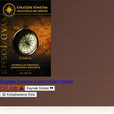
Stratejik Yönetim Araştırmaları Dergisi
PDF İndir
Kaynak Göster
Kütüphaneme Ekle