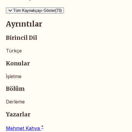
Tüm Kaynakçayı Göster(73)
Ayrıntılar
Birincil Dil
Türkçe
Konular
İşletme
Bölüm
Derleme
Yazarlar
*
Mehmet Kahya