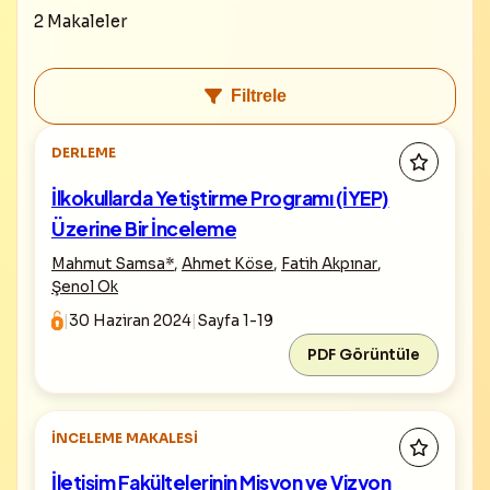
2 Makaleler
Filtrele
DERLEME
İlkokullarda Yetiştirme Programı (İYEP)
Üzerine Bir İnceleme
Mahmut Samsa
*
,
Ahmet Köse
,
Fatih Akpınar
,
Şenol Ok
|
30 Haziran 2024
|
Sayfa 1-19
PDF Görüntüle
İNCELEME MAKALESI
İletişim Fakültelerinin Misyon ve Vizyon