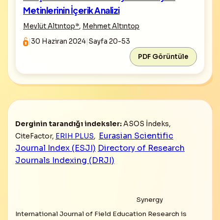
Metinlerinin İçerik Analizi
Mevlüt Altıntop
*
,
Mehmet Altıntop
|
30 Haziran 2024
|
Sayfa 20-53
PDF Görüntüle
Derginin tarandığı indeksler:
ASOS İndeks,
Eurasian Scientific
CiteFactor,
ERIH PLUS
,
Journal Index (ESJI)
Directory of Research
Journals Indexing (DRJI)
Synergy
International Journal of Field Education Research is