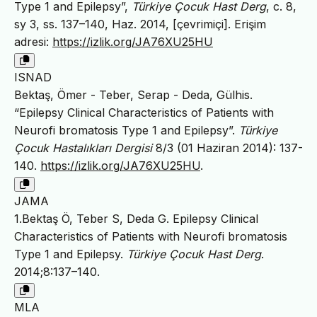
Type 1 and Epilepsy”,
Türkiye Çocuk Hast Derg
, c. 8,
sy 3, ss. 137–140, Haz. 2014, [çevrimiçi]. Erişim
adresi:
https://izlik.org/JA76XU25HU
ISNAD
Bektaş, Ömer - Teber, Serap - Deda, Gülhis.
“Epilepsy Clinical Characteristics of Patients with
Neurofi bromatosis Type 1 and Epilepsy”.
Türkiye
Çocuk Hastalıkları Dergisi
8/3 (01 Haziran 2014): 137-
140.
https://izlik.org/JA76XU25HU
.
JAMA
1.Bektaş Ö, Teber S, Deda G. Epilepsy Clinical
Characteristics of Patients with Neurofi bromatosis
Type 1 and Epilepsy.
Türkiye Çocuk Hast Derg
.
2014;8:137–140.
MLA