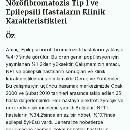
Nöröfibromatozis Tip 1 ve
Epilepsili Hastaların Klinik
Karakteristikleri
Öz
Amaç: Epilepsi nörofi bromatozisli hastaların yaklaşık
%4-7’sinde görülür. Bu oran genel popülasyon için
yayınlanan %1-2’den yüksektir. Çalışmamızın amacı,
NF1 ve epilepsili hastaların sonuçları ve klinik
karakteristiklerini tanımlamaktır.Gereç ve Yöntemler:
Bu çalışma için üçüncü basamak merkezimizde Ocak
2000 ve Şubat 2010 tarihleri arasında takip edilen 35
hasta değerlendirildi. Her hastaya elektrofi zyolojik ve
nöroradyolojik inceleme yapıldı.Bulgular: NF1’li
hastaların %34.2’sinde en az bir nöbet, %17.1’inde
epilepsi öyküsü vardı. Jeneralize nöbetlerde
görülmesine rağmen, fokal nöbetler hastaların