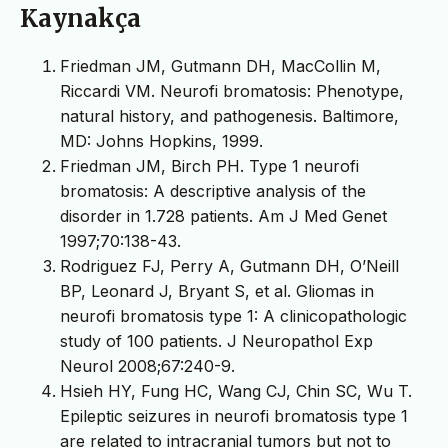
Kaynakça
Friedman JM, Gutmann DH, MacCollin M,
Riccardi VM. Neurofi bromatosis: Phenotype,
natural history, and pathogenesis. Baltimore,
MD: Johns Hopkins, 1999.
Friedman JM, Birch PH. Type 1 neurofi
bromatosis: A descriptive analysis of the
disorder in 1.728 patients. Am J Med Genet
1997;70:138-43.
Rodriguez FJ, Perry A, Gutmann DH, O’Neill
BP, Leonard J, Bryant S, et al. Gliomas in
neurofi bromatosis type 1: A clinicopathologic
study of 100 patients. J Neuropathol Exp
Neurol 2008;67:240-9.
Hsieh HY, Fung HC, Wang CJ, Chin SC, Wu T.
Epileptic seizures in neurofi bromatosis type 1
are related to intracranial tumors but not to