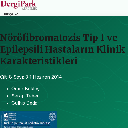
Türkçe
Giriş
Nöröfibromatozis Tip 1 ve
Epilepsili Hastaların Klinik
Karakteristikleri
Cilt: 8
Sayı: 3
1 Haziran 2014
Ömer Bektaş
Serap Teber
Gülhis Deda