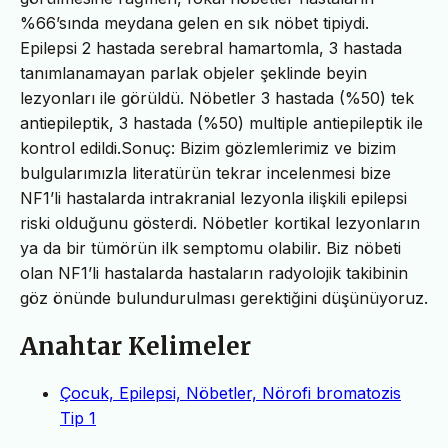
%66’sında meydana gelen en sık nöbet tipiydi.
Epilepsi 2 hastada serebral hamartomla, 3 hastada
tanımlanamayan parlak objeler şeklinde beyin
lezyonları ile görüldü. Nöbetler 3 hastada (%50) tek
antiepileptik, 3 hastada (%50) multiple antiepileptik ile
kontrol edildi.Sonuç: Bizim gözlemlerimiz ve bizim
bulgularımızla literatürün tekrar incelenmesi bize
NF1’li hastalarda intrakranial lezyonla ilişkili epilepsi
riski olduğunu gösterdi. Nöbetler kortikal lezyonların
ya da bir tümörün ilk semptomu olabilir. Biz nöbeti
olan NF1’li hastalarda hastaların radyolojik takibinin
göz önünde bulundurulması gerektiğini düşünüyoruz.
Anahtar Kelimeler
Çocuk, Epilepsi, Nöbetler, Nörofi bromatozis
Tip 1