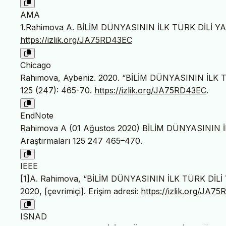
AMA
1.Rahimova A. BİLİM DÜNYASININ İLK TÜRK DİLİ
https://izlik.org/JA75RD43EC
Chicago
Rahimova, Aybeniz. 2020. “BİLİM DÜNYASININ İL
125 (247): 465-70.
https://izlik.org/JA75RD43EC
.
EndNote
Rahimova A (01 Ağustos 2020) BİLİM DÜNYASININ
Araştırmaları 125 247 465–470.
IEEE
[1]A. Rahimova, “BİLİM DÜNYASININ İLK TÜRK Dİ
2020, [çevrimiçi]. Erişim adresi:
https://izlik.org/JA7
ISNAD