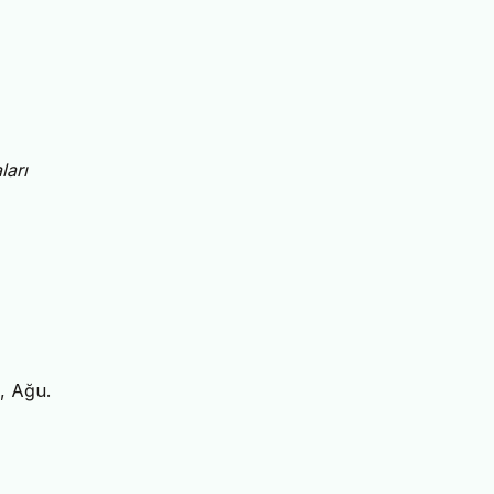
ları
0, Ağu.