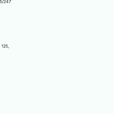
5/247
. 125,