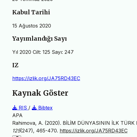
Kabul Tarihi
15 Ağustos 2020
Yayımlandığı Sayı
Yıl 2020 Cilt: 125 Sayı: 247
IZ
https://izlik.org/JA75RD43EC
Kaynak Göster
RIS
/
Bibtex
APA
Rahimova, A. (2020). BİLİM DÜNYASININ İLK TÜR
125
(247), 465-470.
https://izlik.org/JA75RD43EC