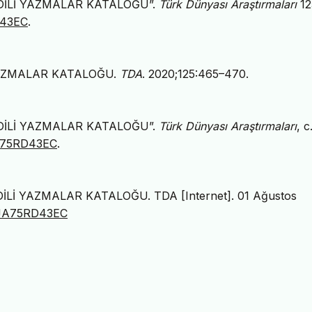
K DİLİ YAZMALAR KATALOĞU”.
Türk Dünyası Araştırmaları
12
RD43EC
.
 YAZMALAR KATALOĞU.
TDA
. 2020;125:465–470.
K DİLİ YAZMALAR KATALOĞU”.
Türk Dünyası Araştırmaları
, c
/JA75RD43EC
.
DİLİ YAZMALAR KATALOĞU. TDA [Internet]. 01 Ağustos
rg/JA75RD43EC