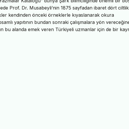
li Yazmalar Kataloğu” dünya Şark bilimciliğinde önemli bir b
de Prof. Dr. Musabeyli’nin 1875 sayfadan ibaret dört ciltlik
ilikler kendinden önceki örneklerle kıyaslanarak okura
psamlı yapıtının bundan sonraki çalışmalara yön vereceğin
un bu alanda emek veren Türkiyeli uzmanlar için de bir kay