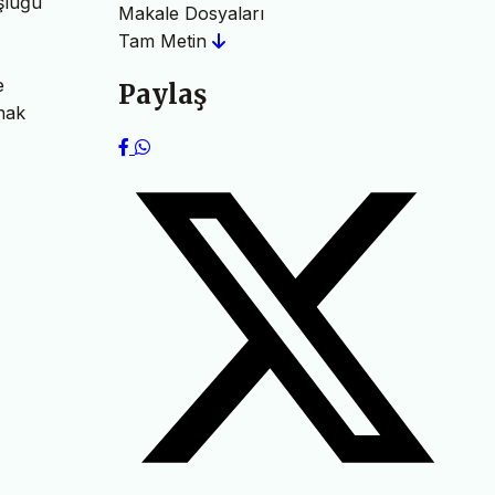
oşluğu
Makale Dosyaları
Tam Metin
e
Paylaş
nak