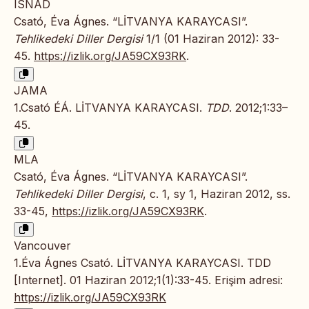
ISNAD
Csató, Éva Ágnes. “LİTVANYA KARAYCASI”.
Tehlikedeki Diller Dergisi
1/1 (01 Haziran 2012): 33-
45.
https://izlik.org/JA59CX93RK
.
JAMA
1.Csató ÉÁ. LİTVANYA KARAYCASI.
TDD
. 2012;1:33–
45.
MLA
Csató, Éva Ágnes. “LİTVANYA KARAYCASI”.
Tehlikedeki Diller Dergisi
, c. 1, sy 1, Haziran 2012, ss.
33-45,
https://izlik.org/JA59CX93RK
.
Vancouver
1.Éva Ágnes Csató. LİTVANYA KARAYCASI. TDD
[Internet]. 01 Haziran 2012;1(1):33-45. Erişim adresi:
https://izlik.org/JA59CX93RK