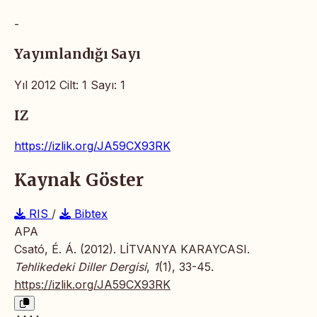
-
Yayımlandığı Sayı
Yıl 2012 Cilt: 1 Sayı: 1
IZ
https://izlik.org/JA59CX93RK
Kaynak Göster
RIS
/
Bibtex
APA
Csató, É. Á. (2012). LİTVANYA KARAYCASI.
Tehlikedeki Diller Dergisi
,
1
(1), 33-45.
https://izlik.org/JA59CX93RK