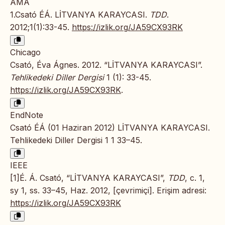
AMA
1.Csató ÉÁ. LİTVANYA KARAYCASI.
TDD
.
2012;1(1):33-45.
https://izlik.org/JA59CX93RK
Chicago
Csató, Éva Ágnes. 2012. “LİTVANYA KARAYCASI”.
Tehlikedeki Diller Dergisi
1 (1): 33-45.
https://izlik.org/JA59CX93RK
.
EndNote
Csató ÉÁ (01 Haziran 2012) LİTVANYA KARAYCASI.
Tehlikedeki Diller Dergisi 1 1 33–45.
IEEE
[1]É. Á. Csató, “LİTVANYA KARAYCASI”,
TDD
, c. 1,
sy 1, ss. 33–45, Haz. 2012, [çevrimiçi]. Erişim adresi:
https://izlik.org/JA59CX93RK