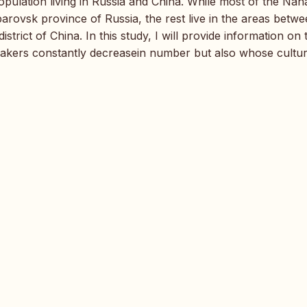
opulation living in Russia and China. While most of the Nan
barovsk province of Russia, the rest live in the areas betwe
strict of China. In this study, I will provide information on 
kers constantly decreasein number but also whose cultu