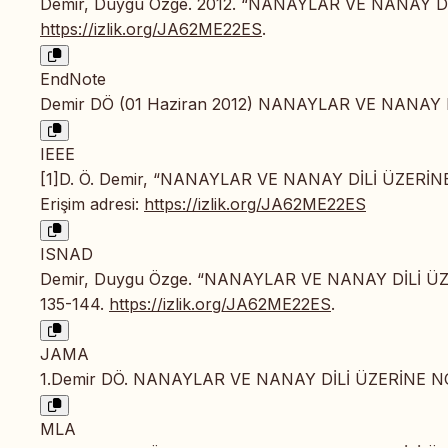
Demir, Duygu Özge. 2012. “NANAYLAR VE NANAY D
https://izlik.org/JA62ME22ES
.
EndNote
Demir DÖ (01 Haziran 2012) NANAYLAR VE NANAY DİLİ
IEEE
[1]D. Ö. Demir, “NANAYLAR VE NANAY DİLİ ÜZERİ
Erişim adresi:
https://izlik.org/JA62ME22ES
ISNAD
Demir, Duygu Özge. “NANAYLAR VE NANAY DİLİ Ü
135-144.
https://izlik.org/JA62ME22ES
.
JAMA
1.Demir DÖ. NANAYLAR VE NANAY DİLİ ÜZERİNE 
MLA