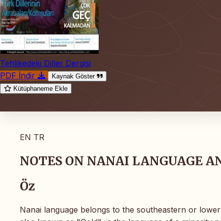
Tehlikedeki Diller Dergisi
PDF İndir
Kaynak Göster
Kütüphaneme Ekle
EN
TR
NOTES ON NANAI LANGUAGE A
Öz
Nanai language belongs to the southeastern or lowe