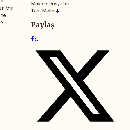
ais
Makale Dosyaları
en the
Tam Metin
the
re
Paylaş