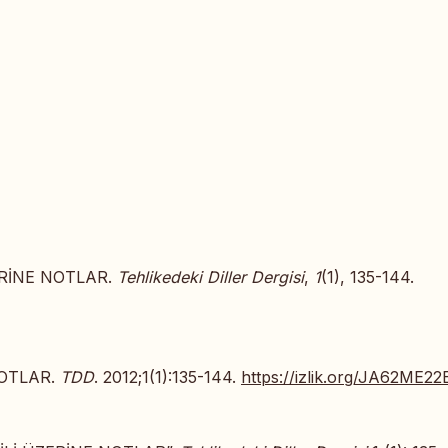
ZERİNE NOTLAR.
Tehlikedeki Diller Dergisi
,
1
(1), 135-144.
NOTLAR.
TDD
. 2012;1(1):135-144.
https://izlik.org/JA62ME22