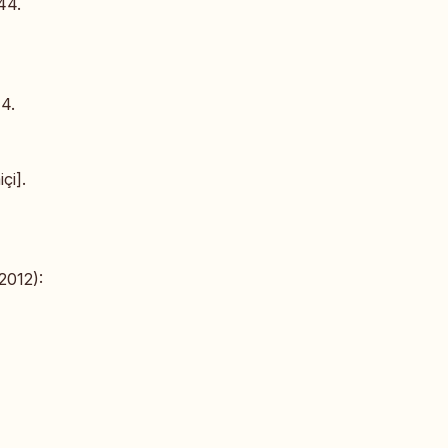
44.
4.
çi].
2012):