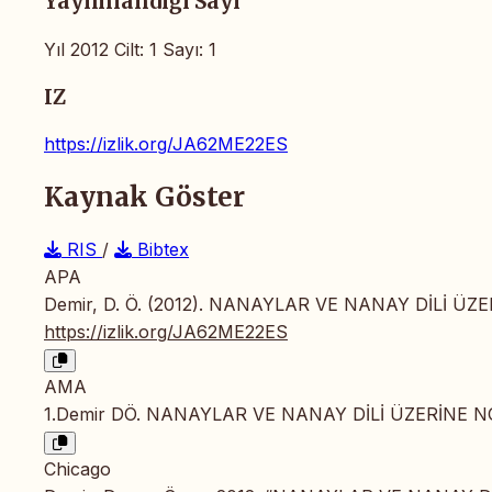
Yayımlandığı Sayı
Yıl 2012 Cilt: 1 Sayı: 1
IZ
https://izlik.org/JA62ME22ES
Kaynak Göster
RIS
/
Bibtex
APA
Demir, D. Ö. (2012). NANAYLAR VE NANAY DİLİ Ü
https://izlik.org/JA62ME22ES
AMA
1.Demir DÖ. NANAYLAR VE NANAY DİLİ ÜZERİNE 
Chicago