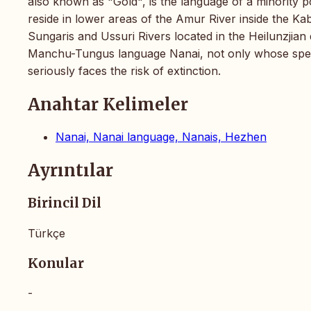
also known as "Gold", is the language of a minority p
reside in lower areas of the Amur River inside the Ka
Sungaris and Ussuri Rivers located in the Heilunzjian di
Manchu-Tungus language Nanai, not only whose spea
seriously faces the risk of extinction.
Anahtar Kelimeler
Nanai, Nanai language, Nanais, Hezhen
Ayrıntılar
Birincil Dil
Türkçe
Konular
-