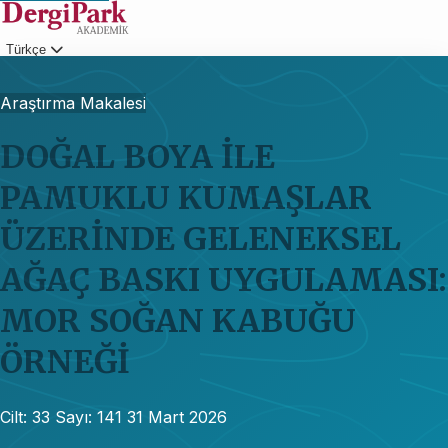
Türkçe
Giriş
Araştırma Makalesi
DOĞAL BOYA İLE
PAMUKLU KUMAŞLAR
ÜZERİNDE GELENEKSEL
AĞAÇ BASKI UYGULAMASI:
MOR SOĞAN KABUĞU
ÖRNEĞİ
Cilt: 33
Sayı: 141
31 Mart 2026