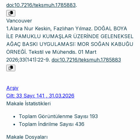
doi:10.7216/teksmuh.1785883
.
Vancouver
1.Alara Nur Keskin, Fazlıhan Yılmaz. DOĞAL BOYA
İLE PAMUKLU KUMAŞLAR ÜZERİNDE GELENEKSEL
AĞAÇ BASKI UYGULAMASI: MOR SOĞAN KABUĞU
ÖRNEĞİ. Tekstil ve Mühendis. 01 Mart
2026;33(141):22-9.
doi:10.7216/teksmuh.1785883
Arşiv
Cilt: 33 Sayı: 141 , 31.03.2026
Makale İstatistikleri
Toplam Görüntülenme Sayısı
193
Toplam İndirilme Sayısı
436
Makale Dosyaları