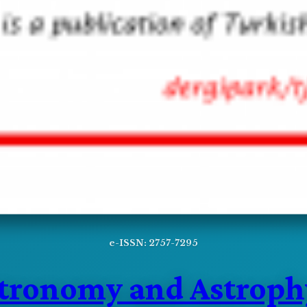
e-ISSN: 2757-7295
stronomy and Astroph