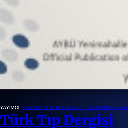
YAYIMCI:
ANKARA YILDIRIM BEYAZIT ÜNİVERSİTESİ Y
Türk Tıp Dergisi