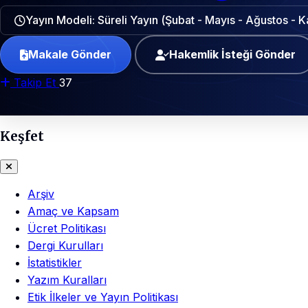
Yayın Modeli: Süreli Yayın (Şubat - Mayıs - Ağustos - 
Makale Gönder
Hakemlik İsteği Gönder
Takip Et
37
Keşfet
Arşiv
Amaç ve Kapsam
Ücret Politikası
Dergi Kurulları
İstatistikler
Yazım Kuralları
Etik İlkeler ve Yayın Politikası