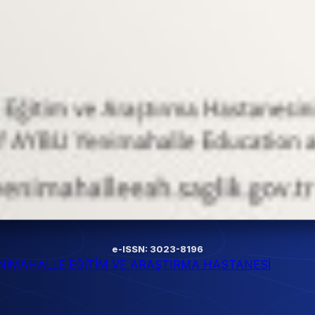
e-ISSN: 3023-8196
ENİMAHALLE EĞİTİM VE ARAŞTIRMA HASTANESİ