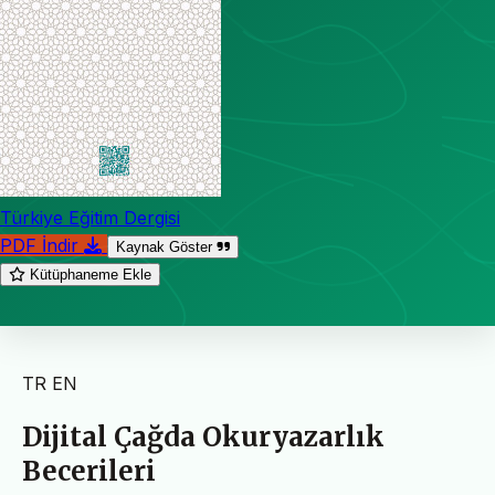
Türkiye Eğitim Dergisi
PDF İndir
Kaynak Göster
Kütüphaneme Ekle
TR
EN
Dijital Çağda Okuryazarlık
Becerileri