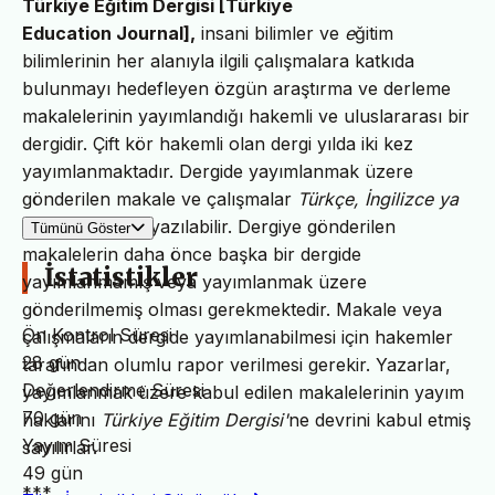
Türkiye Eğitim Dergisi [Türkiye
Education Journal],
insani bilimler ve
e
ğitim
bilimlerinin her alanıyla ilgili çalışmalara katkıda
bulunmayı hedefleyen özgün araştırma ve derleme
makalelerinin yayımlandığı hakemli ve uluslararası bir
dergidir. Çift kör hakemli olan dergi yılda iki kez
yayımlanmaktadır. Dergide yayımlanmak üzere
gönderilen makale ve çalışmalar
Türkçe, İngilizce ya
da başka dilde
yazılabilir. Dergiye gönderilen
Tümünü Göster
makalelerin daha önce başka bir dergide
İstatistikler
yayımlanmamış veya yayımlanmak üzere
gönderilmemiş olması gerekmektedir. Makale veya
Ön Kontrol Süresi
çalışmaların dergide yayımlanabilmesi için hakemler
28 gün
tarafından olumlu rapor verilmesi gerekir. Yazarlar,
Değerlendirme Süresi
yayımlanmak üzere kabul edilen makalelerinin yayım
70 gün
haklarını
Türkiye Eğitim Dergisi'
ne devrini kabul etmiş
Yayım Süresi
sayılırlar.
49 gün
***