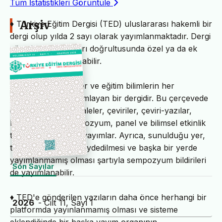
Tüm İstatistikleri Görüntüle
Arşiv
♦ Türkiye Eğitim Dergisi (TED) uluslararası hakemli bir
dergi olup yılda 2 sayı olarak yayımlanmaktadır. Dergi
yönetiminin kararları doğrultusunda özel ya da ek
sayılar da yayımlanabilir.
♦ TED, insani bilimler ve eğitim bilimlerin her
alanından yazı yayımlayan bir dergidir. Bu çerçevede
özgün bilimsel makaleler, çeviriler, çeviri-yazılar,
kitap, makale, sempozyum, panel ve bilimsel etkinlik
tanıtma çalışmaları yayımlar. Ayrıca, sunulduğu yer,
toplantı ve tarihin kaydedilmesi ve başka bir yerde
yayımlanmamış olması şartıyla sempozyum bildirileri
Son Sayılar
de yayımlanabilir.
♦ TED'e gönderilen yazıların daha önce herhangi bir
2026
- Cilt 11, Sayı 1
platformda yayınlanmamış olması ve sisteme