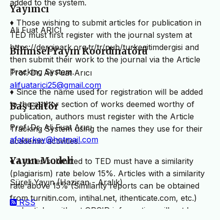
added to the system.
Yayımcı
♦ Those wishing to submit articles for publication in
Ali Fuat ARICI
TED must first register with the journal system at
https://dergipark.org.tr/tr/pub/turkegitimdergisi and
Bilimsel Yayın Koordinatörü
then submit their work to the journal via the Article
Tracking System.
Prof. Dr. Ali Fuat Arıcı
alifuatarici25@gmail.com
♦ Since the name used for registration will be added
to the author section of works deemed worthy of
Baş Editör
publication, authors must register with the Article
Prof. Dr. Ali Fuat Arıcı
Tracking System using the names they use for their
afaturkey@hotmail.com
academic activities.
Yayın Modeli
♦ Articles submitted to TED must have a similarity
(plagiarism) rate below 15%. Articles with a similarity
Süreli Yayın (Haziran - Aralık)
rate above 15% (Similarity reports can be obtained
from turnitin.com, intihal.net, ithenticate.com, etc.)
RSS
and articles without ORCID information will not be