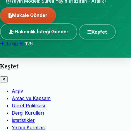
Yayın Modeli: Süreli Yayın (Haziran - Aralık)
Makale Gönder
Hakemlik İsteği Gönder
Keşfet
Takip Et
126
Keşfet
Arşiv
Amaç ve Kapsam
Ücret Politikası
Dergi Kurulları
İstatistikler
Yazım Kuralları