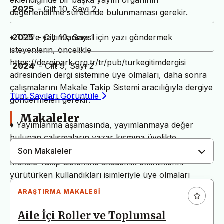
eklendiğinde bir başka yayım organının
2025
- Cilt 10, Sayı 2
değerlendirme sürecinde bulunmaması gerekir.
2025
- Cilt 10, Sayı 1
♦ TED'e yayımlanması için yazı göndermek
isteyenlerin, öncelikle
https://dergipark.org.tr/tr/pub/turkegitimdergisi
2024
- Cilt 9, Sayı 2
adresinden dergi sistemine üye olmaları, daha sonra
çalışmalarını Makale Takip Sistemi aracılığıyla dergiye
Tüm Sayıları Görüntüle
göndermeleri gerekir.
Makaleler
♦ Yayımlanma aşamasında, yayımlanmaya değer
bulunan çalışmaların yazar kısmına üyelikte
kullanılan isim ekleneceğinden dolayı, yazarların,
Son Makaleler
Makale Takip Sistemine akademik etkinliklerini
yürütürken kullandıkları isimleriyle üye olmaları
gerekir.
ARAŞTIRMA MAKALESI
♦ TED'e gönderilen makalelerin benzerlik (intihal)
Aile İçi Roller ve Toplumsal