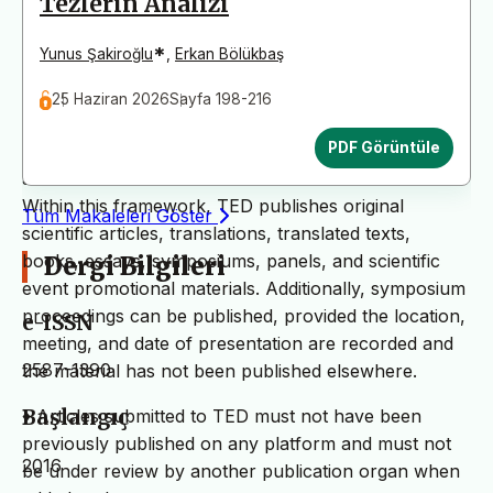
Tezlerin Analizi
international peer-reviewed journal published twice a
year. Special or supplementary issues may also be
*
Yunus Şakiroğlu
,
Erkan Bölükbaş
published in accordance with the decisions of the
25 Haziran 2026
Sayfa 198-216
journal management.
PDF Görüntüle
♦ TED is a journal that publishes articles from all
areas of the humanities and educational sciences.
Within this framework, TED publishes original
Tüm Makaleleri Göster
scientific articles, translations, translated texts,
books, essays, symposiums, panels, and scientific
Dergi Bilgileri
event promotional materials. Additionally, symposium
proceedings can be published, provided the location,
e-ISSN
meeting, and date of presentation are recorded and
2587-1390
the material has not been published elsewhere.
Başlangıç
♦ Articles submitted to TED must not have been
previously published on any platform and must not
2016
be under review by another publication organ when