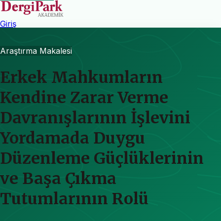
Giriş
Araştırma Makalesi
Erkek Mahkumların
Kendine Zarar Verme
Davranışlarının İşlevini
Yordamada Duygu
Düzenleme Güçlüklerinin
ve Başa Çıkma
Tutumlarının Rolü