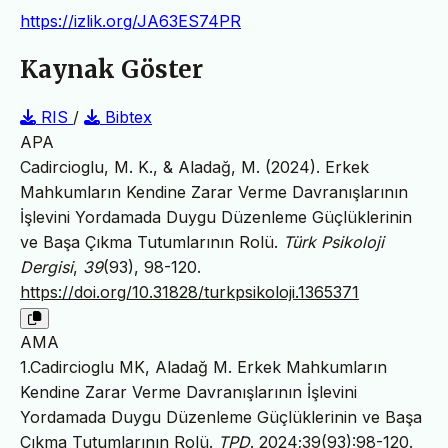
https://izlik.org/JA63ES74PR
Kaynak Göster
RIS
/
Bibtex
APA
Cadircioglu, M. K., & Aladağ, M. (2024). Erkek
Mahkumların Kendine Zarar Verme Davranışlarının
İşlevini Yordamada Duygu Düzenleme Güçlüklerinin
ve Başa Çıkma Tutumlarının Rolü.
Türk Psikoloji
Dergisi
,
39
(93), 98-120.
https://doi.org/10.31828/turkpsikoloji.1365371
AMA
1.Cadircioglu MK, Aladağ M. Erkek Mahkumların
Kendine Zarar Verme Davranışlarının İşlevini
Yordamada Duygu Düzenleme Güçlüklerinin ve Başa
Çıkma Tutumlarının Rolü.
TPD
. 2024;39(93):98-120.