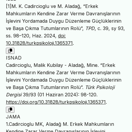
[1]M. K. Cadircioglu ve M. Aladağ, “Erkek
Mahkumların Kendine Zarar Verme Davranışlarının
İşlevini Yordamada Duygu Düzenleme Güçlüklerinin
ve Başa Çıkma Tutumlarının Rolü”,
TPD
, c. 39, sy 93,
ss. 98–120, Haz. 2024,
doi:
10.31828/turkpsikoloji.1365371
.
ISNAD
Cadircioglu, Malik Kubilay - Aladağ, Mine. “Erkek
Mahkumların Kendine Zarar Verme Davranışlarının
İşlevini Yordamada Duygu Düzenleme Güçlüklerinin
ve Başa Çıkma Tutumlarının Rolü”.
Türk Psikoloji
Dergisi
39/93 (01 Haziran 2024): 98-120.
https://doi.org/10.31828/turkpsikoloji.1365371
.
JAMA
1.Cadircioglu MK, Aladağ M. Erkek Mahkumların
Kendine Zarar Verme Davranışlarının İşlevini