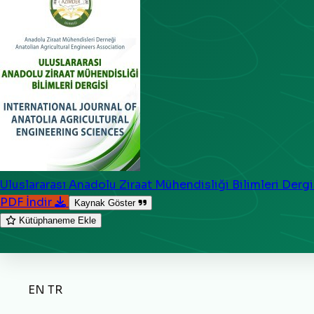
Uluslararası Anadolu Ziraat Mühendisliği Bilimleri Dergi
PDF İndir
Kaynak Göster
Kütüphaneme Ekle
EN
TR