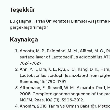
Teşekkür
Bu çalışma Harran Üniversitesi Bilimsel Araştırma 
gerçekleştirilmiştir.
Kaynakça
Acosta, M. P., Palomino, M. M., Allievi, M. C., R
surface layer of Lactobacillus acidophilus A
7824-7827.
Ahn, Y. T., Lim, K. L., Ryu, J. C., Kang, D. K., Ha
Lactobacillus acidophilus isolated from pigl
Sciences, 15: 1790-1797.
Altermann, E., Russell, W. M., Azcarate-Peril, M. 
2005. Complete genome sequence of the probi
NCFM. Pnas, 102 (11): 3906-3912.
Anonim, 2018. Tarım ve Orman Bakalığı, Meteo