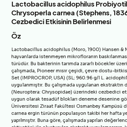
Lactobacillus acidophilus Probiyotik
Chrysoperla carnea (Stephens, 1836
Cezbedici Etkisinin Belirlenmesi
Öz
Lactobacillus acidophilus (Moro, 1900) Hansen & M
hayvanlarda istenmeyen mikrofloranın baskılanmasın
türüdür. Bu bakterinin tarımda zararlı böcekler üzerin
çalışmada, Pioneer mısır çeşidi, çevre dostu-bitkisel
Set (IMPROCROP, USA) (SL; 960.96 g/l L. acidophilus
uygulanmıştır. Bu çalışmada uygulanan ekstraktın 
(Neuroptera: Chrysopidae) üzerindeki cezbedici etk
uygun olarak tesadüf blokları deneme desenine göre 
Üniversitesi Ziraat Fakültesi Osmanbey Kampüsü de
carnea ergin türünün populasyon takibi her hafta yen
yapılmıştır. Buna göre, çalışmada yapılan değerlendi