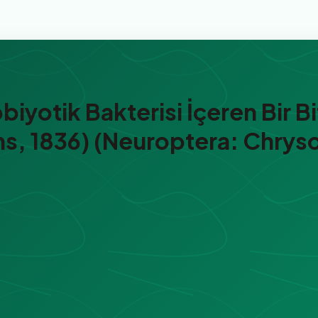
biyotik Bakterisi İçeren Bir B
s, 1836) (Neuroptera: Chrys