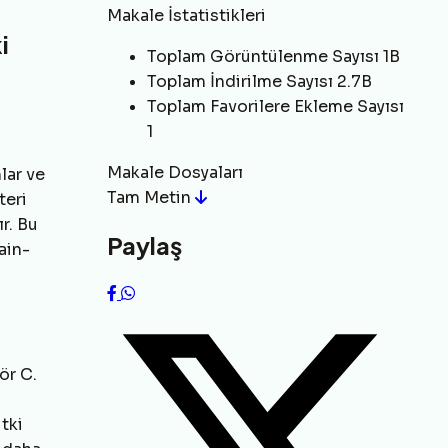
Makale İstatistikleri
i
Toplam Görüntülenme Sayısı
1B
Toplam İndirilme Sayısı
2.7B
Toplam Favorilere Ekleme Sayısı
1
Makale Dosyaları
lar ve
Tam Metin
teri
ır. Bu
Paylaş
ain-
ör C.
tki