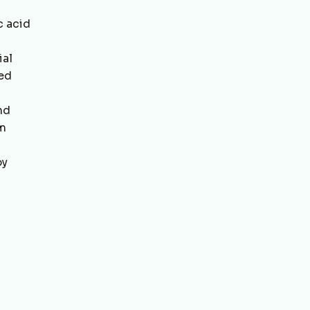
c acid
ial
ted
nd
om
by