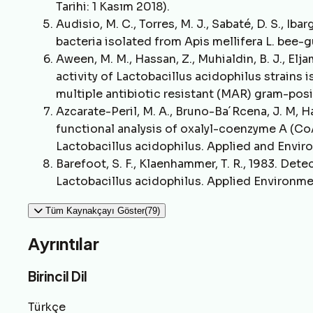
Tarihi: 1 Kasım 2018).
Audisio, M. C., Torres, M. J., Sabaté, D. S., Ibar
bacteria isolated from Apis mellifera L. bee-gu
Aween, M. M., Hassan, Z., Muhialdin, B. J., Eljam
activity of Lactobacillus acidophilus strains
multiple antibiotic resistant (MAR) gram-posi
Azcarate-Peril, M. A., Bruno-Ba´Rcena, J. M, H
functional analysis of oxalyl-coenzyme A (C
Lactobacillus acidophilus. Applied and Enviro
Barefoot, S. F., Klaenhammer, T. R., 1983. Dete
Lactobacillus acidophilus. Applied Environme
Tüm Kaynakçayı Göster(79)
Ayrıntılar
Birincil Dil
Türkçe