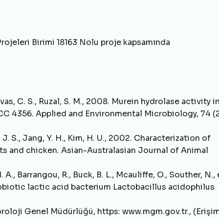
Projeleri Birimi 18163 Nolu proje kapsamında
ivas, C. S., Ruzal, S. M., 2008. Murein hydrolase activity i
TCC 4356. Applied and Environmental Microbiology, 74 (2
m, J. S., Jang, Y. H., Kim, H. U., 2002. Characterization of
ets and chicken. Asian-Australasian Journal of Animal
A., Barrangou, R., Buck, B. L., Mcauliffe, O., Souther, N., e
otic lactic acid bacterium Lactobacillus acidophilus
roloji Genel Müdürlüğü, https: www.mgm.gov.tr., (Erişi