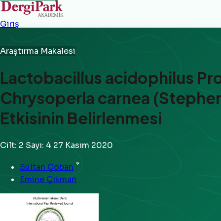
Giriş
Araştırma Makalesi
Lactobacillus acidophilus Pro
Chrysoperla carnea (Stephen
Etkisinin Belirlenmesi
Cilt: 2
Sayı: 4
27 Kasım 2020
*
Sultan Çoban
Emine Çıkman