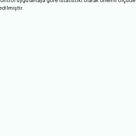
 kontrol uygulamaya göre istatistiki olarak önemli ölçüd
edilmiştir.