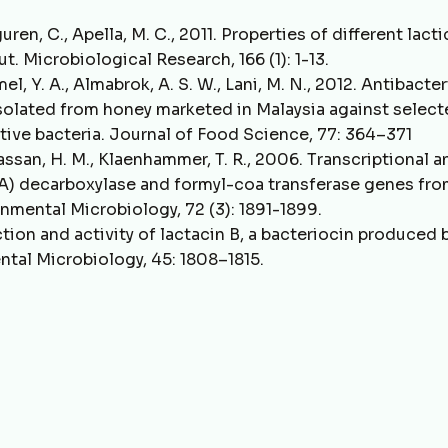
guren, C., Apella, M. C., 2011. Properties of different lacti
t. Microbiological Research, 166 (1): 1-13.
el, Y. A., Almabrok, A. S. W., Lani, M. N., 2012. Antibacter
 isolated from honey marketed in Malaysia against selec
tive bacteria. Journal of Food Science, 77: 364–371
assan, H. M., Klaenhammer, T. R., 2006. Transcriptional a
oA) decarboxylase and formyl-coa transferase genes fr
nmental Microbiology, 72 (3): 1891-1899.
ction and activity of lactacin B, a bacteriocin produced 
ntal Microbiology, 45: 1808–1815.