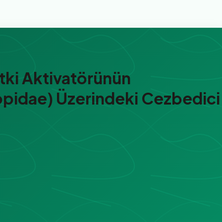
itki Aktivatörünün
opidae) Üzerindeki Cezbedici