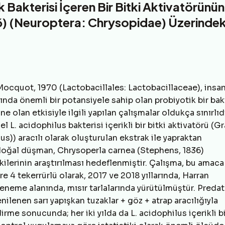
 Bakterisi İçeren Bir Bitki Aktivatörünün
) (Neuroptera: Chrysopidae) Üzerindek
ocquot, 1970 (Lactobacillales: Lactobacillaceae), insan
da önemli bir potansiyele sahip olan probiyotik bir bak
e olan etkisiyle ilgili yapılan çalışmalar oldukça sınırlıd
 L. acidophilus bakterisi içerikli bir bitki aktivatörü (Gr
)) aracılı olarak oluşturulan ekstrak ile yapraktan
doğal düşman, Chrysoperla carnea (Stephens, 1836)
ilerinin araştırılması hedeflenmiştir. Çalışma, bu amaca
4 tekerrürlü olarak, 2017 ve 2018 yıllarında, Harran
neme alanında, mısır tarlalarında yürütülmüştür. Predat
ilenen sarı yapışkan tuzaklar + göz + atrap aracılığıyla
rme sonucunda; her iki yılda da L. acidophilus içerikli bi