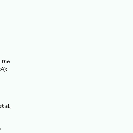
n the
4):
t al.,
m