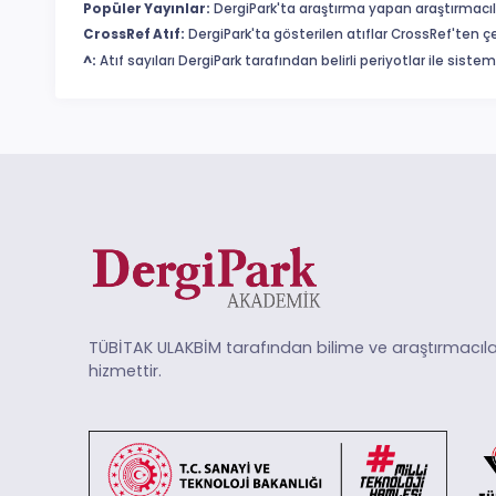
Popüler Yayınlar:
DergiPark'ta araştırma yapan araştırmacıl
CrossRef Atıf:
DergiPark'ta gösterilen atıflar CrossRef'ten ç
^:
Atıf sayıları DergiPark tarafından belirli periyotlar ile sist
TÜBİTAK ULAKBİM tarafından bilime ve araştırmacıla
hizmettir.