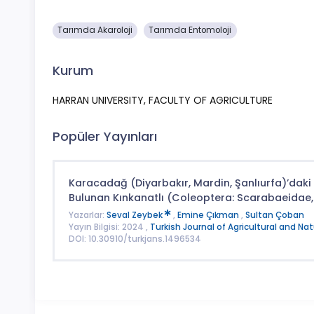
Tarımda Akaroloji
Tarımda Entomoloji
Kurum
HARRAN UNIVERSITY, FACULTY OF AGRICULTURE
Popüler Yayınları
Karacadağ (Diyarbakır, Mardin, Şanlıurfa)’daki 
Bulunan Kınkanatlı (Coleoptera: Scarabaeidae, 
Yazarlar:
Seval Zeybek
,
Emine Çıkman
,
Sultan Çoban
Yayın Bilgisi: 2024 ,
Turkish Journal of Agricultural and Na
DOI: 10.30910/turkjans.1496534