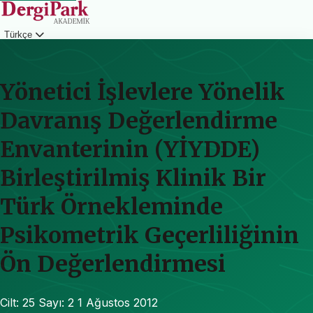
Türkçe
Giriş
Yönetici İşlevlere Yönelik
Davranış Değerlendirme
Envanterinin (YİYDDE)
Birleştirilmiş Klinik Bir
Türk Örnekleminde
Psikometrik Geçerliliğinin
Ön Değerlendirmesi
Cilt: 25
Sayı: 2
1 Ağustos 2012