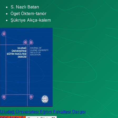
S. Nazlı Batan
Öget Öktem-tanör
Şükriye Akça-kalem
Uludağ Üniversitesi Eğitim Fakültesi Dergisi