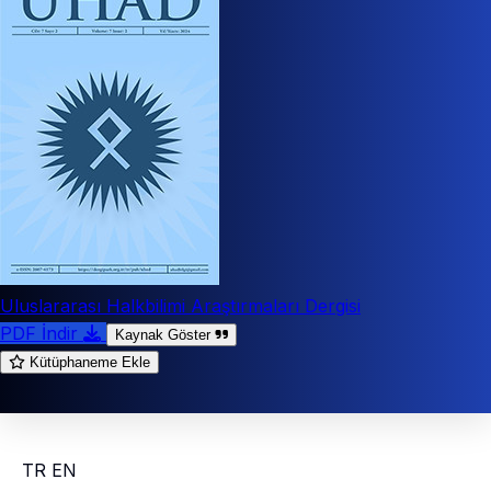
Uluslararası Halkbilimi Araştırmaları Dergisi
PDF İndir
Kaynak Göster
Kütüphaneme Ekle
TR
EN