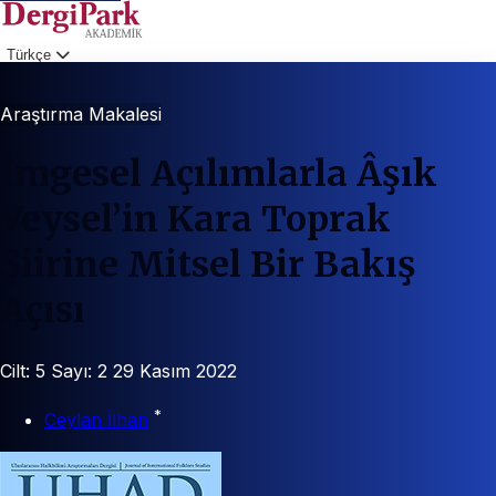
Türkçe
Giriş
Araştırma Makalesi
İmgesel Açılımlarla Âşık
Veysel’in Kara Toprak
Şiirine Mitsel Bir Bakış
Açısı
Cilt: 5
Sayı: 2
29 Kasım 2022
*
Ceylan İlhan