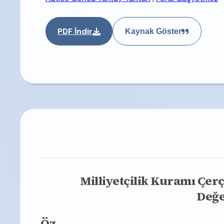
PDF İndir
Kaynak Göster
Milliyetçilik Kuramı Çer
Değe
Öz