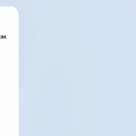
tex
.