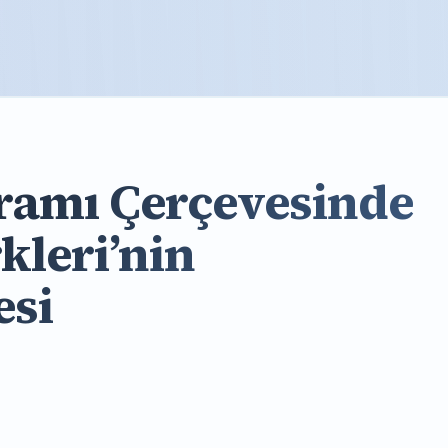
uramı Çerçevesinde
kleri’nin
esi