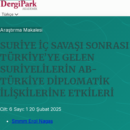
Türkçe
Giriş
Araştırma Makalesi
SURİYE İÇ SAVAŞI SONRASI
TÜRKİYE’YE GELEN
SURİYELİLERİN AB-
TÜRKİYE DİPLOMATİK
İLİŞKİLERİNE ETKİLERİ
Cilt: 6
Sayı: 1
20 Şubat 2025
Smmm Erol Nagaş