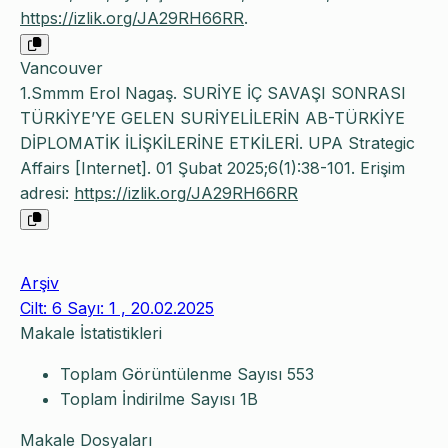
https://izlik.org/JA29RH66RR
.
Vancouver
1.Smmm Erol Nagaş. SURİYE İÇ SAVAŞI SONRASI
TÜRKİYE’YE GELEN SURİYELİLERİN AB-TÜRKİYE
DİPLOMATİK İLİŞKİLERİNE ETKİLERİ. UPA Strategic
Affairs [Internet]. 01 Şubat 2025;6(1):38-101. Erişim
adresi:
https://izlik.org/JA29RH66RR
Arşiv
Cilt: 6 Sayı: 1 , 20.02.2025
Makale İstatistikleri
Toplam Görüntülenme Sayısı
553
Toplam İndirilme Sayısı
1B
Makale Dosyaları