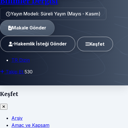
Bilimler Dergisi
Yayın Modeli: Süreli Yayın (Mayıs - Kasım)
Makale Gönder
Hakemlik İsteği Gönder
Keşfet
TR Dizin
Takip Et
530
Keşfet
Arşiv
Amaç ve Kapsam