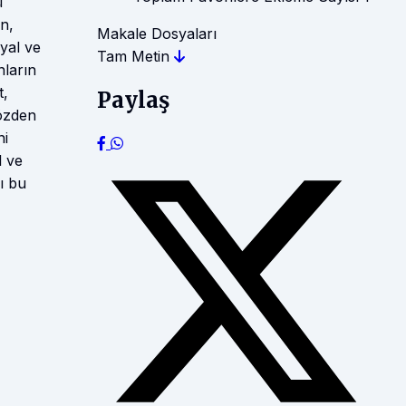
ü
n,
Makale Dosyaları
syal ve
Tam Metin
nların
t,
Paylaş
gözden
ni
l ve
ı bu