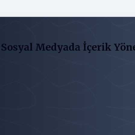
e Sosyal Medyada İçerik Yön