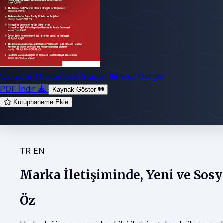
Üsküdar Üniversitesi Sosyal Bilimler Dergisi
PDF İndir
Kaynak Göster
Kütüphaneme Ekle
TR
EN
Marka İletişiminde, Yeni ve Sos
Öz