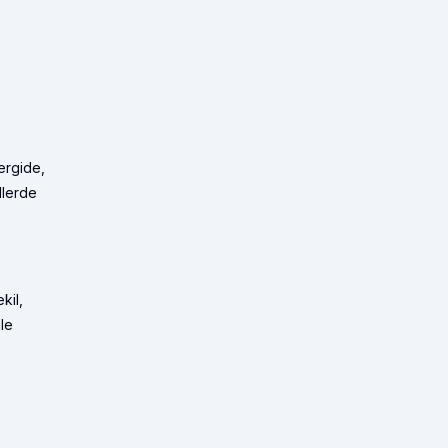
ergide,
llerde
kil,
le