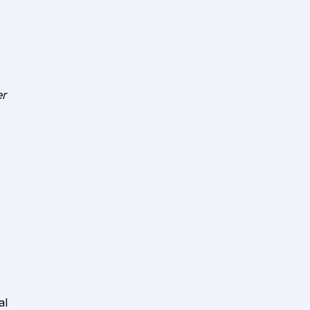
er
al