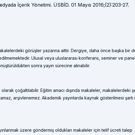
edyada İçerik Yönetimi. ÜSBİD. 01 Mayıs 2016;(2):203-27.
kalelerdeki görüşler yazarına aittir. Dergiye, daha önce başka bir d
edilmemektedir. Ulusal veya uluslararası konferans, seminer ve pane
önüştürüldükten sonra yayın sürecine alınabilir.
rak çoğaltılabilir. Eğitim amacı dışında makaleler, makalelerdeki şe
lamaz, arşivlenemez. Akademik yayınlarda kaynak gösterilmesi şartı i
yınlanmak üzere göndermiş oldukları makaleler için telif ücreti talep