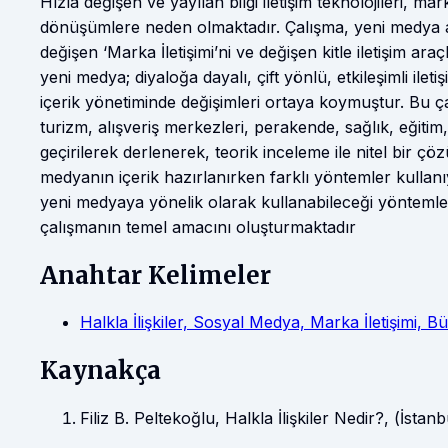
Hızla değişen ve yayılan bilgi iletişim teknolojileri, ma
dönüşümlere neden olmaktadır. Çalışma, yeni medya ar
değişen ‘Marka İletişimi’ni ve değişen kitle iletişim a
yeni medya; diyaloğa dayalı, çift yönlü, etkileşimli ilet
içerik yönetiminde değişimleri ortaya koymuştur. Bu ça
turizm, alışveriş merkezleri, perakende, sağlık, eğiti
geçirilerek derlenerek, teorik inceleme ile nitel bir ç
medyanın içerik hazırlanırken farklı yöntemler kullanıy
yeni medyaya yönelik olarak kullanabileceği yöntemler
çalışmanın temel amacını oluşturmaktadır
Anahtar Kelimeler
Halkla İlişkiler, Sosyal Medya, Marka İletişimi, Bü
Kaynakça
Filiz B. Peltekoğlu, Halkla İlişkiler Nedir?, (İstan