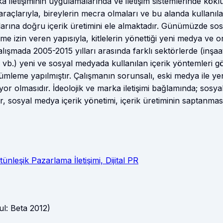
rka iletişiminin uygulamalarında ve iletişim sistemlerinde kökl
açlarıyla, bireylerin mecra olmaları ve bu alanda kullanıla
raçlarına doğru içerik üretimini ele almaktadır. Günümüzde so
işime izin veren yapısıyla, kitlelerin yönettiği yeni medya ve o
lışmada 2005-2015 yılları arasında farklı sektörlerde (inşaa
m, vb.) yeni ve sosyal medyada kullanılan içerik yöntemleri 
özümleme yapılmıştır. Çalışmanın sorunsalı, eski medya ile ye
or olmasıdır. İdeolojik ve marka iletişimi bağlamında; sosya
, sosyal medya içerik yönetimi, içerik üretiminin saptanmas
tünleşik Pazarlama İletişimi, Dijital PR
bul: Beta 2012)