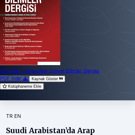
Üsküdar Üniversitesi Sosyal Bilimler Dergisi
PDF İndir
Kaynak Göster
Kütüphaneme Ekle
TR
EN
Suudi Arabistan’da Arap