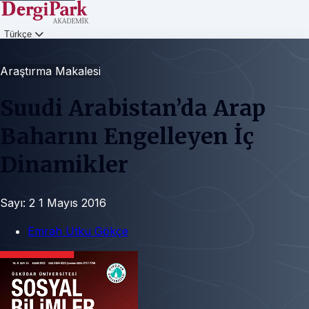
Türkçe
Giriş
Araştırma Makalesi
Suudi Arabistan’da Arap
Baharını Engelleyen İç
Dinamikler
Sayı: 2
1 Mayıs 2016
Emrah Utku Gökçe