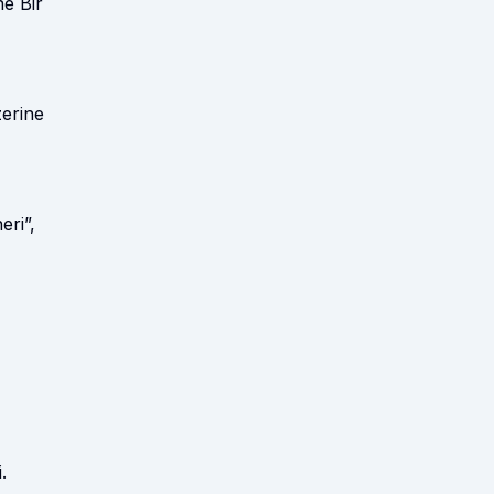
ne Bir
zerine
eri”,
.