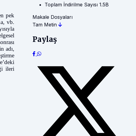
Toplam İndirilme Sayısı
1.5B
len pek
Makale Dosyaları
a, vb.
Tam Metin
ısıyla
elgesel
Paylaş
onrası
n adı,
iştirme
e’deki
i ileri