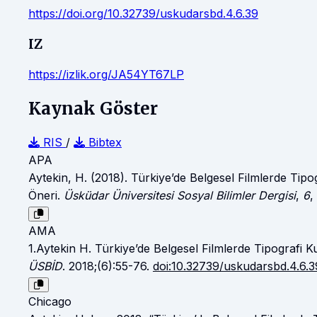
https://doi.org/10.32739/uskudarsbd.4.6.39
IZ
https://izlik.org/JA54YT67LP
Kaynak Göster
RIS
/
Bibtex
APA
Aytekin, H. (2018). Türkiye’de Belgesel Filmlerde Tipo
Öneri.
Üsküdar Üniversitesi Sosyal Bilimler Dergisi
,
6
,
AMA
1.Aytekin H. Türkiye’de Belgesel Filmlerde Tipografi K
ÜSBİD
. 2018;(6):55-76.
doi:10.32739/uskudarsbd.4.6.3
Chicago