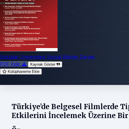
Üsküdar Üniversitesi Sosyal Bilimler Dergisi
PDF İndir
Kaynak Göster
Kütüphaneme Ekle
Türkiye’de Belgesel Filmlerde T
Etkilerini İncelemek Üzerine Bir