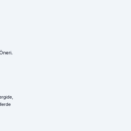
Öneri.
ergide,
llerde