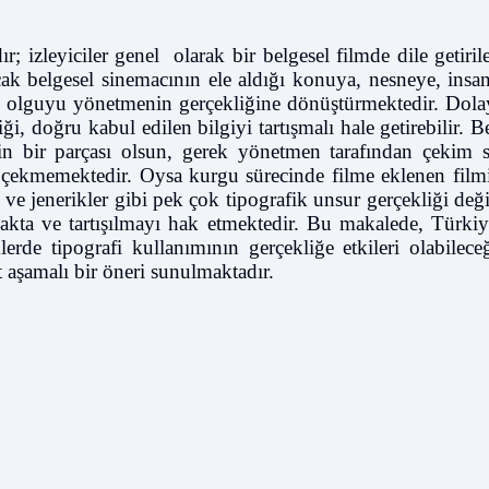
r; izleyiciler genel
olarak bir belgesel filmde dile getiri
k belgesel sinemacının ele aldığı konuya, nesneye, insan
ve olguyu yönetmenin gerçekliğine dönüştürmektedir. Dolay
, doğru kabul edilen bilgiyi tartışmalı hale getirebilir. B
ğin bir parçası olsun, gerek yönetmen tarafından çekim s
i çekmemektedir. Oysa kurgu sürecinde filme eklenen filmi
ar ve jenerikler gibi pek çok tipografik unsur gerçekliği değ
ımakta ve tartışılmayı hak etmektedir. Bu makalede, Türkiy
lerde tipografi kullanımının gerçekliğe etkileri olabileceğ
 aşamalı bir öneri sunulmaktadır.