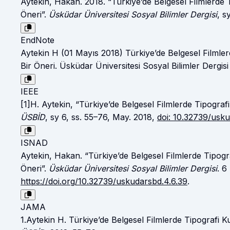
Aytekin, Hakan. 2018. “Türkiye’de Belgesel Filmlerde T
Öneri”.
Üsküdar Üniversitesi Sosyal Bilimler Dergisi
, s
EndNote
Aytekin H (01 Mayıs 2018) Türkiye’de Belgesel Filmler
Bir Öneri. Üsküdar Üniversitesi Sosyal Bilimler Dergisi
IEEE
[1]H. Aytekin, “Türkiye’de Belgesel Filmlerde Tipografi
ÜSBİD
, sy 6, ss. 55–76, May. 2018,
doi: 10.32739/usku
ISNAD
Aytekin, Hakan. “Türkiye’de Belgesel Filmlerde Tipogra
Öneri”.
Üsküdar Üniversitesi Sosyal Bilimler Dergisi
. 6
https://doi.org/10.32739/uskudarsbd.4.6.39
.
JAMA
1.Aytekin H. Türkiye’de Belgesel Filmlerde Tipografi K