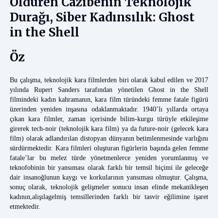
Öldüren Cazibenin Teknolojik
Durağı, Siber Kadınsılık: Ghost
in the Shell
Öz
Bu çalışma, teknolojik kara filmlerden biri olarak kabul edilen ve 2017
yılında Rupert Sanders tarafından yönetilen Ghost in the Shell
filmindeki kadın kahramanın, kara film türündeki femme fatale figürü
üzerinden yeniden inşasına odaklanmaktadır. 1940’lı yıllarda ortaya
çıkan kara filmler, zaman içerisinde bilim-kurgu türüyle etkileşime
girerek tech-noir (teknolojik kara film) ya da future-noir (gelecek kara
film) olarak adlandırılan distopyan dünyanın betimlenmesinde varlığını
sürdürmektedir. Kara filmleri oluşturan figürlerin başında gelen femme
fatale’lar bu melez türde yönetmenlerce yeniden yorumlanmış ve
teknofobinin bir yansıması olarak farklı bir temsil biçimi ile geleceğe
dair insanoğlunun kaygı ve korkularının yansıması olmuştur. Çalışma,
sonuç olarak, teknolojik gelişmeler sonucu insan elinde mekanikleşen
kadının,alışılagelmiş temsillerinden farklı bir tasvir eğilimine işaret
etmektedir.