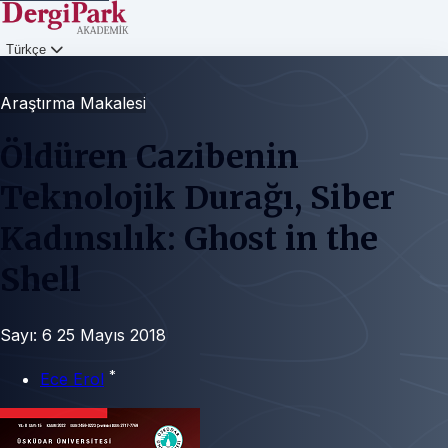
Türkçe
Giriş
Araştırma Makalesi
Öldüren Cazibenin
Teknolojik Durağı, Siber
Kadınsılık: Ghost in the
Shell
Sayı: 6
25 Mayıs 2018
*
Ece Erol