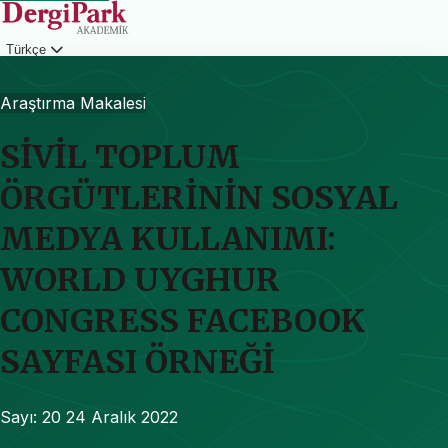
Türkçe
Giriş
Araştırma Makalesi
SİVİL TOPLUM
ÖRGÜTLERİNİN SOSYAL
MEDYA KULLANIMI:
WORLD UYGHUR
CONGRESS FACEBOOK
SAYFASI ÖRNEĞİ
Sayı: 20
24 Aralık 2022