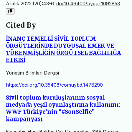
Aralık 2022;(20):43-6.
doi:10.46400/uygur.1092853
Cited By
İNANÇ TEMELLİ SİVİL TOPLUM
ÖRGÜTLERİNDE DUYGUSAL EMEK VE
TÜKENMİŞLİĞİN ÖRGÜTSEL BAĞLILIĞA
ETKİSİ
Yönetim Bilimleri Dergisi
https://doi.org/10.35408/comuybd.1478290
Sivil toplum kuruluşlarının sosyal
medyada yeşil oyunlaştırma kullanımı:
WWF Türkiye’nin “#SonSelfie”
kampanyası
Nevşehir Hacı Bektaş Veli Üniversitesi SBE Dergisi