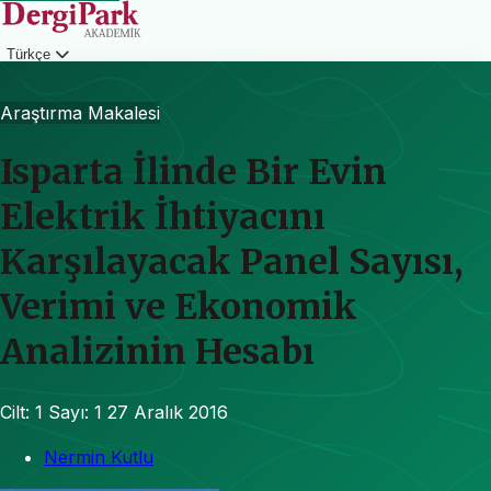
Türkçe
Giriş
Araştırma Makalesi
Isparta İlinde Bir Evin
Elektrik İhtiyacını
Karşılayacak Panel Sayısı,
Verimi ve Ekonomik
Analizinin Hesabı
Cilt: 1
Sayı: 1
27 Aralık 2016
Nermin Kutlu