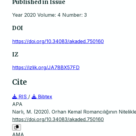
Published in Issue
Year 2020 Volume: 4 Number: 3
DOI
https://doi.org/10.34083/akaded.750160
IZ
https://izlik.org/JA78BX57FD
Cite
RIS
/
Bibtex
APA
Narlı, M. (2020). Orhan Kemal Romancılığının Nitelikler
https://doi.org/10.34083/akaded.750160
AMA