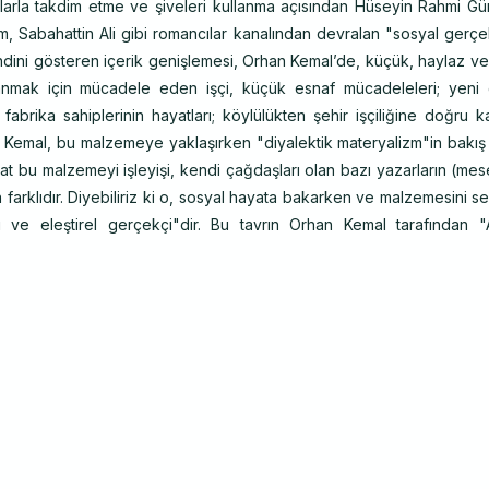
rla takdim etme ve şiveleri kullanma açısından Hüseyin Rahmi Gür
em, Sabahattin Ali gibi romancılar kanalından devralan "sosyal gerçe
dini gösteren içerik genişlemesi, Orhan Kemal’de, küçük, haylaz ve
zanmak için mücadele eden işçi, küçük esnaf mücadeleleri; yeni 
 fabrika sahiplerinin hayatları; köylülükten şehir işçiliğine doğru
an Kemal, bu malzemeye yaklaşırken "diyalektik materyalizm"in bakış
Fakat bu malzemeyi işleyişi, kendi çağdaşları olan bazı yazarların (me
 farklıdır. Diyebiliriz ki o, sosyal hayata bakarken ve malzemesini 
ve eleştirel gerçekçi"dir. Bu tavrın Orhan Kemal tarafından "A