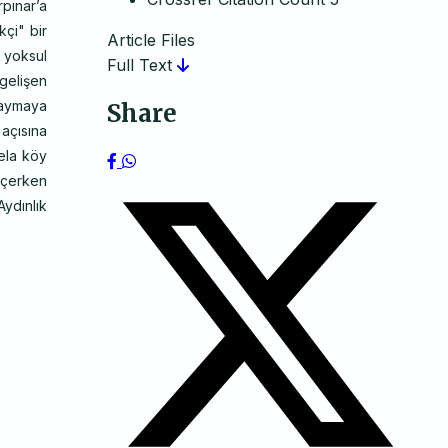
pınar’a
kçi" bir
Article Files
 yoksul
Full Text
gelişen
 kaymaya
Share
 açısına
sela köy
seçerken
ydınlık