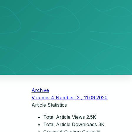
Archive
Volume: 4 Number: 3 , 11.09.2020
Article Statistics
Total Article Views
2.5K
Total Article Downloads
3K
Crossref Citation Count
5