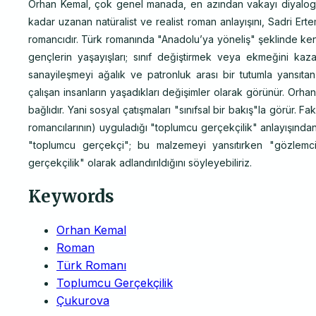
Orhan Kemal, çok genel manada, en azından vakayı diyalogla
kadar uzanan natüralist ve realist roman anlayışını, Sadri Ert
romancıdır. Türk romanında "Anadolu’ya yöneliş" şeklinde ken
gençlerin yaşayışları; sınıf değiştirmek veya ekmeğini ka
sanayileşmeyi ağalık ve patronluk arası bir tutumla yansıtan
çalışan insanların yaşadıkları değişimler olarak görünür. Orh
bağlıdır. Yani sosyal çatışmaları "sınıfsal bir bakış"la görür. 
romancılarının) uyguladığı "toplumcu gerçekçilik" anlayışından
"toplumcu gerçekçi"; bu malzemeyi yansıtırken "gözlemci 
gerçekçilik" olarak adlandırıldığını söyleyebiliriz.
Keywords
Orhan Kemal
Roman
Türk Romanı
Toplumcu Gerçekçilik
Çukurova