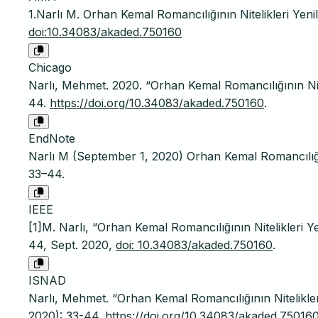
1.Narlı M. Orhan Kemal Romancılığının Nitelikleri Yenil
doi:10.34083/akaded.750160
Chicago
Narlı, Mehmet. 2020. “Orhan Kemal Romancılığının Nitel
44.
https://doi.org/10.34083/akaded.750160
.
EndNote
Narlı M (September 1, 2020) Orhan Kemal Romancılığını
33–44.
IEEE
[1]M. Narlı, “Orhan Kemal Romancılığının Nitelikleri Yen
44, Sept. 2020,
doi: 10.34083/akaded.750160
.
ISNAD
Narlı, Mehmet. “Orhan Kemal Romancılığının Nitelikleri
2020): 33-44.
https://doi.org/10.34083/akaded.75016