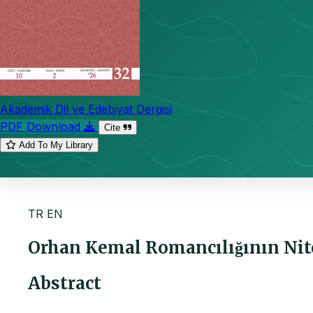
Akademik Dil ve Edebiyat Dergisi
PDF Download
Cite
Add To My Library
TR
EN
Orhan Kemal Romancılığının Nite
Abstract