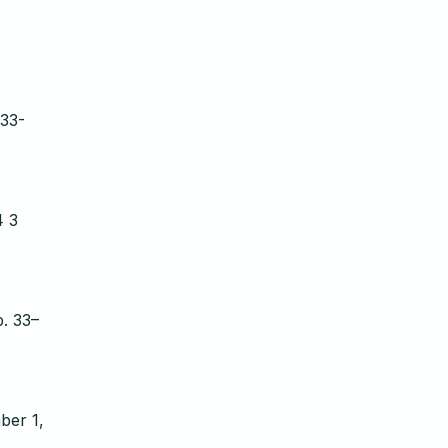
 33-
4 3
p. 33–
ber 1,