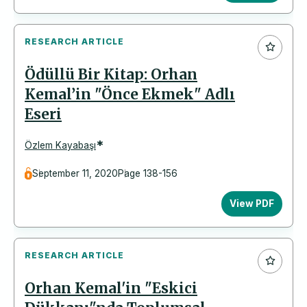
RESEARCH ARTICLE
Ödüllü Bir Kitap: Orhan
Kemal’in "Önce Ekmek" Adlı
Eseri
*
Özlem Kayabaşı
September 11, 2020
Page 138-156
View PDF
RESEARCH ARTICLE
Orhan Kemal'in "Eskici