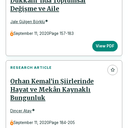
Dükkanı"nda Toplumsal
Değişme ve Aile
*
Jale Gülgen Börklü
September 11, 2020
Page 157-183
View PDF
RESEARCH ARTICLE
Orhan Kemal’in Şiirlerinde
Hayat ve Mekân Kaynaklı
Bungunluk
*
Dinçer Atay
September 11, 2020
Page 184-205