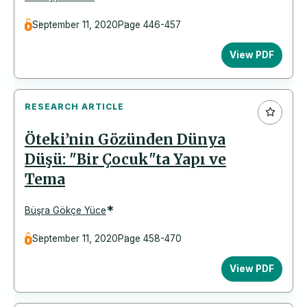
September 11, 2020
Page 446-457
View PDF
RESEARCH ARTICLE
Öteki’nin Gözünden Dünya
Düşü: "Bir Çocuk"ta Yapı ve
Tema
*
Büşra Gökçe Yüce
September 11, 2020
Page 458-470
View PDF