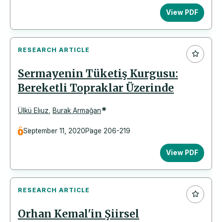
View PDF
RESEARCH ARTICLE
Sermayenin Tüketiş Kurgusu:
Bereketli Topraklar Üzerinde
*
Ülkü Elıuz
,
Burak Armağan
September 11, 2020
Page 206-219
View PDF
RESEARCH ARTICLE
Orhan Kemal'in Şiirsel