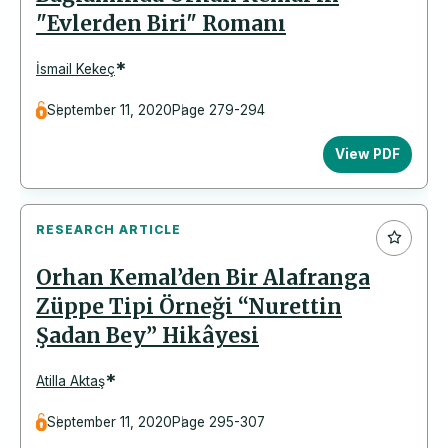
"Evlerden Biri" Romanı
*
İsmail Kekeç
September 11, 2020
Page 279-294
View PDF
RESEARCH ARTICLE
Orhan Kemal’den Bir Alafranga
Züppe Tipi Örneği “Nurettin
Şadan Bey” Hikâyesi
*
Atilla Aktaş
September 11, 2020
Page 295-307