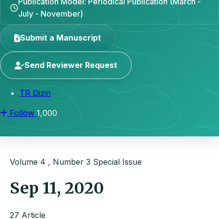
Publication Model: Periodical Publication (March -
July - November)
Submit a Manuscript
Send Reviewer Request
TR Dizin
Follow
1,000
Volume 4 , Number 3
Special Issue
Sep 11, 2020
27 Article