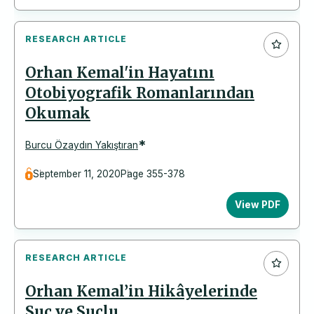
RESEARCH ARTICLE
Orhan Kemal'in Hayatını
Otobiyografik Romanlarından
Okumak
*
Burcu Özaydın Yakıştıran
September 11, 2020
Page 355-378
View PDF
RESEARCH ARTICLE
Orhan Kemal’in Hikâyelerinde
Suç ve Suçlu