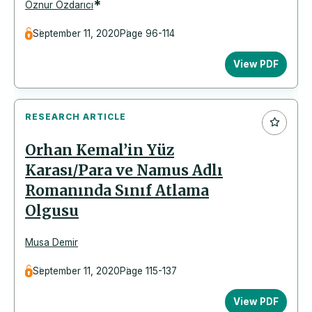
*
Öznur Özdarıcı
September 11, 2020
Page 96-114
View PDF
RESEARCH ARTICLE
Orhan Kemal’in Yüz
Karası/Para ve Namus Adlı
Romanında Sınıf Atlama
Olgusu
Musa Demir
September 11, 2020
Page 115-137
View PDF