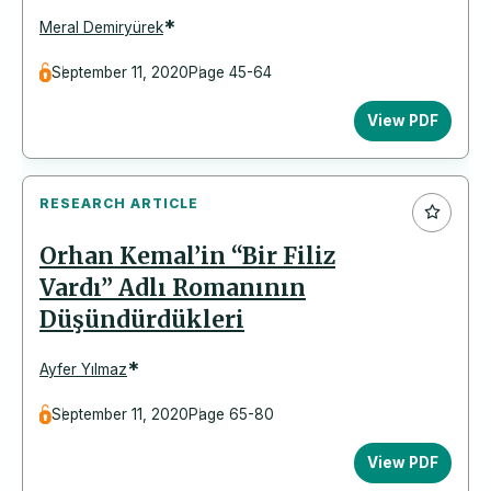
*
Meral Demiryürek
September 11, 2020
Page 45-64
View PDF
RESEARCH ARTICLE
Orhan Kemal’in “Bir Filiz
Vardı” Adlı Romanının
Düşündürdükleri
*
Ayfer Yılmaz
September 11, 2020
Page 65-80
View PDF