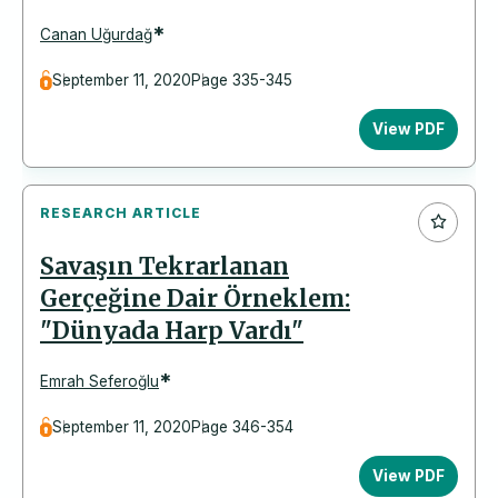
*
Canan Uğurdağ
September 11, 2020
Page 335-345
View PDF
RESEARCH ARTICLE
Savaşın Tekrarlanan
Gerçeğine Dair Örneklem:
"Dünyada Harp Vardı"
*
Emrah Seferoğlu
September 11, 2020
Page 346-354
View PDF