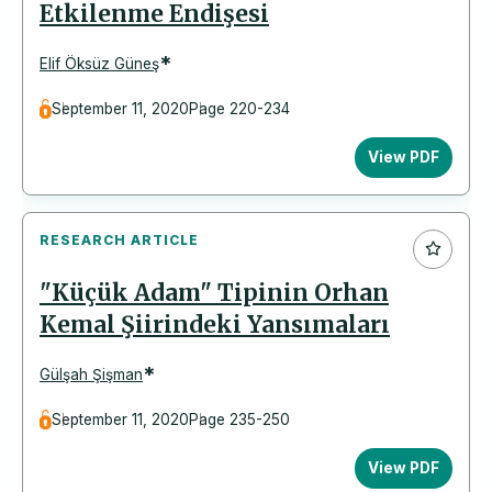
Etkilenme Endişesi
*
Elif Öksüz Güneş
September 11, 2020
Page 220-234
View PDF
RESEARCH ARTICLE
"Küçük Adam" Tipinin Orhan
Kemal Şiirindeki Yansımaları
*
Gülşah Şişman
September 11, 2020
Page 235-250
View PDF