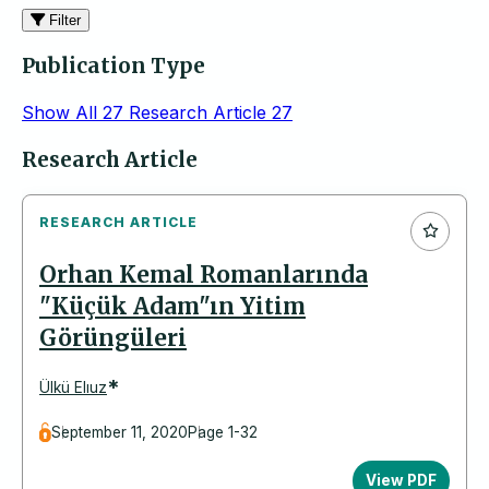
Filter
Publication Type
Show All
27
Research Article
27
Articles
Research Article
RESEARCH ARTICLE
Orhan Kemal Romanlarında
"Küçük Adam"ın Yitim
Görüngüleri
*
Ülkü Elıuz
September 11, 2020
Page 1-32
View PDF