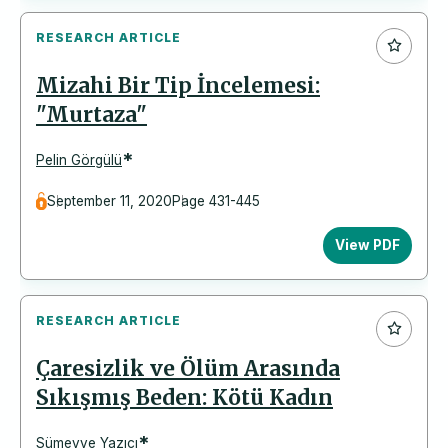
RESEARCH ARTICLE
Mizahi Bir Tip İncelemesi:
"Murtaza"
*
Pelin Görgülü
September 11, 2020
Page 431-445
View PDF
RESEARCH ARTICLE
Çaresizlik ve Ölüm Arasında
Sıkışmış Beden: Kötü Kadın
*
Sümeyye Yazıcı