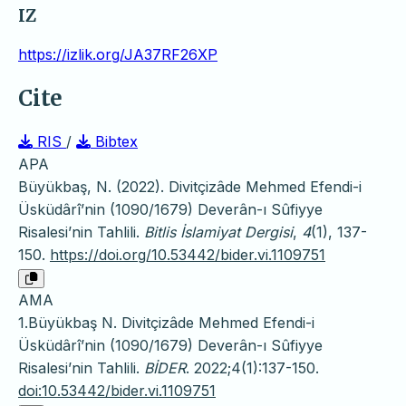
IZ
https://izlik.org/JA37RF26XP
Cite
RIS
/
Bibtex
APA
Büyükbaş, N. (2022). Divitçizâde Mehmed Efendi-i
Üsküdârî’nin (1090/1679) Deverân-ı Sûfiyye
Risalesi’nin Tahlili.
Bitlis İslamiyat Dergisi
,
4
(1), 137-
150.
https://doi.org/10.53442/bider.vi.1109751
AMA
1.Büyükbaş N. Divitçizâde Mehmed Efendi-i
Üsküdârî’nin (1090/1679) Deverân-ı Sûfiyye
Risalesi’nin Tahlili.
BİDER
. 2022;4(1):137-150.
doi:10.53442/bider.vi.1109751