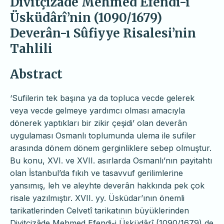
Divitçizâde Mehmed Efendi-i
Üsküdârî’nin (1090/1679)
Deverân-ı Sûfiyye Risalesi’nin
Tahlili
Abstract
‘Sufilerin tek başına ya da topluca vecde gelerek
veya vecde gelmeye yardımcı olması amacıyla
dönerek yaptıkları bir zikir çeşidi’ olan deverân
uygulaması Osmanlı toplumunda ulema ile sufiler
arasında dönem dönem gerginliklere sebep olmuştur.
Bu konu, XVI. ve XVII. asırlarda Osmanlı’nın payitahtı
olan İstanbul’da fıkıh ve tasavvuf gerilimlerine
yansımış, leh ve aleyhte deverân hakkında pek çok
risale yazılmıştır. XVII. yy. Üsküdar’ının önemli
tarikatlerinden Celvetî tarikatının büyüklerinden
Divitçizâde Mehmed Efendi-i Üsküdârî (1090/1679) de