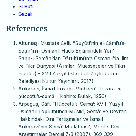
Suyuti
Gazali
References
Altuntaş, Mustafa Celil. “Suyûtî’nin el-Câmi’u‘s-
Sağîr’inin Osmanlı Hadis Eğitimindeki Yeri” ,
Sahn-ı Semân’dan Dârulfünûn’a Osmanlı’da İlim
ve Fikir Dünyası (Âlimler, Müesseseler ve Fikrî
Eserler) - XVII.Yüzyıl (İstanbul: Zeytinburnu
Belediyesi Kültür Yayınları, 2017)
Ankaravî, İsmâil Rusûhî. Minḥâcü’l-fuḳarâ ve
ḥüccetü’s-semâʿ, (Kahire: Bulak, 1256)
Arpaguş, Sâfi. “Hüccetü’s-Semâ‘: XVII. Yüzyıl
Osmanlı Toplumunda Mûsikî, Semâ’ ve Devran
Hakkındaki Dinî Tartışmalar ve İsmâil
Ankaravî’nin Semâ’ Müdâfaası”, Marife: Dini
Araştırmalar Dergisi 7/3 (2007), 369-399