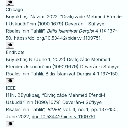
Chicago
Büyükbaş, Nazım. 2022. “Divitçizâde Mehmed Efendi-
I Üsküdârî’nin (1090 1679) Deverân-ı Sûfiyye
Risalesi’nin Tahlili”.
Bitlis İslamiyat Dergisi
4 (1): 137-
50.
https://doi.org/10.53442/bider.vi.1109751
.
EndNote
Büyükbaş N (June 1, 2022) Divitçizâde Mehmed
Efendi-i Üsküdârî’nin (1090/1679) Deverân-ı Sûfiyye
Risalesi’nin Tahlili. Bitlis İslamiyat Dergisi 4 1 137–150.
IEEE
[1]N. Büyükbaş, “Divitçizâde Mehmed Efendi-i
Üsküdârî’nin (1090/1679) Deverân-ı Sûfiyye
Risalesi’nin Tahlili”,
BİDER
, vol. 4, no. 1, pp. 137–150,
June 2022,
doi: 10.53442/bider.vi.1109751
.