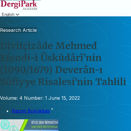
English
Login
Research Article
Divitçizâde Mehmed
Efendi-i Üsküdârî’nin
(1090/1679) Deverân-ı
Sûfiyye Risalesi’nin Tahlili
Volume: 4
Number: 1
June 15, 2022
*
Nazım Büyükbaş