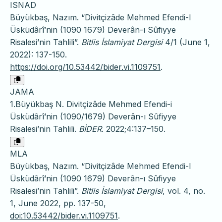
ISNAD
Büyükbaş, Nazım. “Divitçizâde Mehmed Efendi-I
Üsküdârî’nin (1090 1679) Deverân-ı Sûfiyye
Risalesi’nin Tahlili”.
Bitlis İslamiyat Dergisi
4/1 (June 1,
2022): 137-150.
https://doi.org/10.53442/bider.vi.1109751
.
JAMA
1.Büyükbaş N. Divitçizâde Mehmed Efendi-i
Üsküdârî’nin (1090/1679) Deverân-ı Sûfiyye
Risalesi’nin Tahlili.
BİDER
. 2022;4:137–150.
MLA
Büyükbaş, Nazım. “Divitçizâde Mehmed Efendi-I
Üsküdârî’nin (1090 1679) Deverân-ı Sûfiyye
Risalesi’nin Tahlili”.
Bitlis İslamiyat Dergisi
, vol. 4, no.
1, June 2022, pp. 137-50,
doi:10.53442/bider.vi.1109751
.