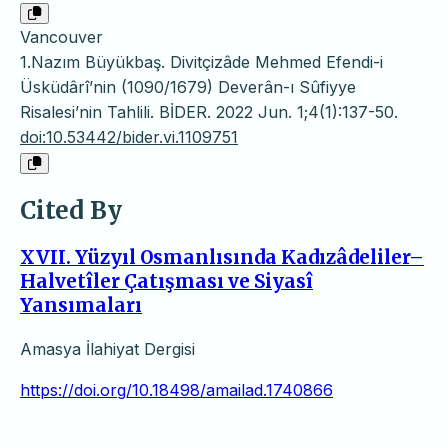
Vancouver
1.Nazım Büyükbaş. Divitçizâde Mehmed Efendi-i
Üsküdârî’nin (1090/1679) Deverân-ı Sûfiyye
Risalesi’nin Tahlili. BİDER. 2022 Jun. 1;4(1):137-50.
doi:10.53442/bider.vi.1109751
Cited By
XVII. Yüzyıl Osmanlısında Kadızâdeliler–
Halvetîler Çatışması ve Siyasî
Yansımaları
Amasya İlahiyat Dergisi
https://doi.org/10.18498/amailad.1740866