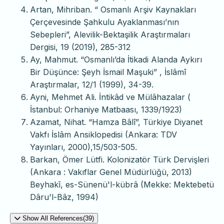
Artan, Mihriban. “ Osmanlı Arşiv Kaynakları
Çerçevesinde Şahkulu Ayaklanması’nın
Sebepleri”, Alevilik-Bektaşilik Araştırmaları
Dergisi, 19 (2019), 285-312
Ay, Mahmut. “Osmanlı’da İtikadi Alanda Aykırı
Bir Düşünce: Şeyh İsmail Maşuki” , İslâmî
Araştırmalar, 12/1 (1999), 34-39.
Ayni, Mehmet Ali. İntikâd ve Mülâhazalar (
İstanbul: Orhaniye Matbaası, 1339/1923)
Azamat, Nihat. “Hamza Bâlî”, Türkiye Diyanet
Vakfı İslâm Ansiklopedisi (Ankara: TDV
Yayınları, 2000),15/503-505.
Barkan, Ömer Lütfi. Kolonizatör Türk Dervişleri
(Ankara : Vakıflar Genel Müdürlüğü, 2013)
Beyhakī, es-Sünenü'l-kübrâ (Mekke: Mektebetü
Dâru'l-Bâz, 1994)
Show All References(39)