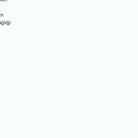
ın
ğlığı