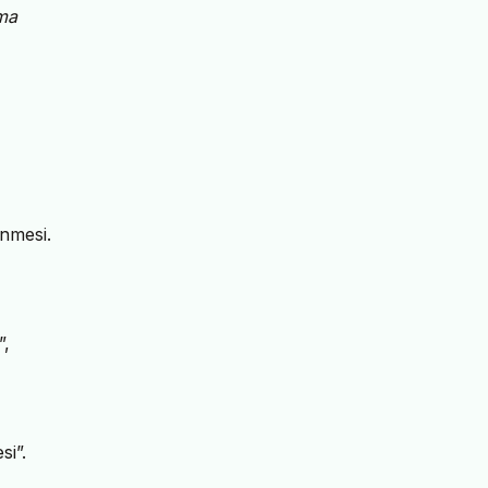
ma
enmesi.
”,
si”.