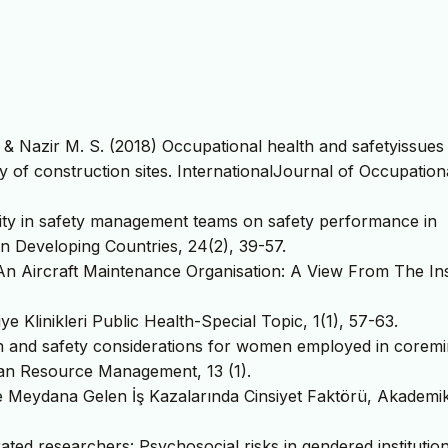
Nazir M. S. (2018) Occupational health and safetyissues 
 of construction sites. InternationalJournal of Occupation
sity in safety management teams on safety performance in
in Developing Countries, 24(2), 39-57.
n An Aircraft Maintenance Organisation: A View From The Ins
ye Klinikleri Public Health-Special Topic, 1(1), 57-63.
lth and safety considerations for women employed in coremi
man Resource Management, 13 (1).
e Meydana Gelen İş Kazalarında Cinsiyet Faktörü, Akademi
ted researchers: Psychosocial risks in gendered institutio