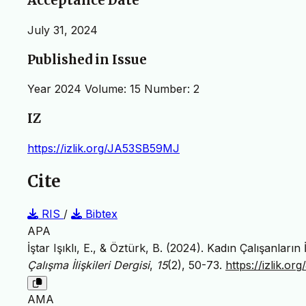
Acceptance Date
July 31, 2024
Published in Issue
Year 2024 Volume: 15 Number: 2
IZ
https://izlik.org/JA53SB59MJ
Cite
RIS
/
Bibtex
APA
İştar Işıklı, E., & Öztürk, B. (2024). Kadın Çalışanları
Çalışma İlişkileri Dergisi
,
15
(2), 50-73.
https://izlik.
AMA