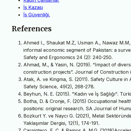
İş Kazası
İş Güvenliği.
References
Ahmed I., Shaukat M.Z, Usman A., Nawaz M.M, & 
informal economic segment of Pakistan: a survey
Safety and Ergonomics 24 (2): 240-250.
Ahmad, M., & Yasin, N. (2019). “Impact of diver
construction projects”. Journal of Construction 
Atak, A. ve Kingma, S. (2011). Safety Culture i
Safety Science, 49(2), 268-278.
Beyhun, N. E. (2015). "Kadın ve İş Sağlığı". Türki
Botha, D. & Cronje, F. (2015) Occupational hea
positions: original research. SA Journal of Hu
Bozkurt Y. ve Naycı G. (2021), Metal Sektöründ
Yaklaşımlar Dergisi, 12(1), 174-191.
Carpintero, E. C. & Ramos A. M.G. (2018)Accelera