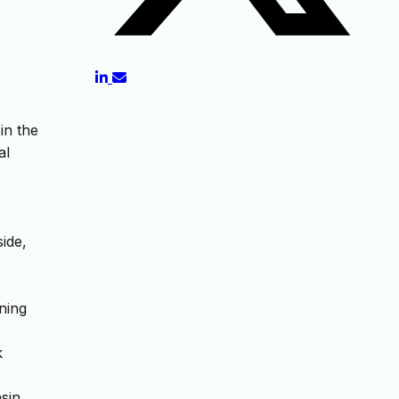
in the
al
ide,
ning
k
nsin