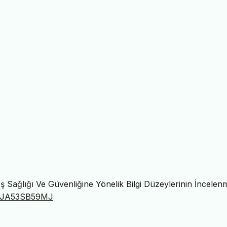
n İş Sağlığı Ve Güvenliğine Yönelik Bilgi Düzeylerinin İncelen
org/JA53SB59MJ