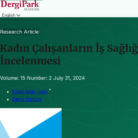
English
Login
Research Article
Kadın Çalışanların İş Sağlı
İncelenmesi
Volume: 15
Number: 2
July 31, 2024
*
Emel İştar Işıklı
Betül Öztürk